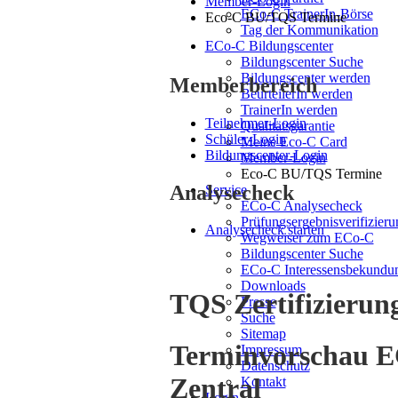
Member-Login
ECo-C TrainerIn-Börse
Eco-C BU/TQS Termine
Tag der Kommunikation
ECo-C Bildungscenter
Bildungscenter Suche
Bildungscenter werden
Memberbereich
BeurteilerIn werden
TrainerIn werden
Teilnehmer-Login
Qualitätsgarantie
Schüler-Login
Meine Eco-C Card
Bildungscenter-Login
Member-Login
Eco-C BU/TQS Termine
Analysecheck
Service
ECo-C Analysecheck
Prüfungsergebnisverifizieru
Analysecheck starten
Wegweiser zum ECo-C
Bildungscenter Suche
ECo-C Interessensbekundu
Downloads
TQS Zertifizierun
Presse
Suche
Sitemap
Terminvorschau E
Impressum
Datenschutz
Zentral
Kontakt
Login