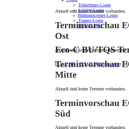
Teilnehmer-Login
Schüler-Login
Aktuell sind keine Termine vorhanden.
Bildungscenter-Login
Trainer-Login
Terminvorschau E
Prüfer-Login
Ost
Eco-C BU/TQS Te
Aktuell sind keine Termine vorhanden.
Terminvorschau E
ECo-C AT
>
ECo-C Bildungscenter
>
E
Mitte
Aktuell sind keine Termine vorhanden.
Terminvorschau E
Süd
Aktuell sind keine Termine vorhanden.