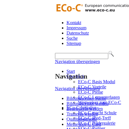
Kontakt
Impressum
Datenschutz
Suche
Sitemap
Navigation überspringen
Start
Navigation
Überblick
ECo-C Basis Modul
ECo-C Vorteile
Navigation überspringen
ECo-C Preise
ECo-C Lernunterlagen
Bildungscenter Suche
Wegweiser zum ECo-C
Bildungscenter werden
ECo-C Initiative
BeurteilerIn werden
ECo-C macht Schule
TrainerIn werden
ECo-C iPod-Treff
Qualitätsgarantie
ECo-C Bildergalerie
Meine Eco-C Card
ECo-C Partner