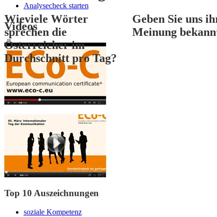
Analysecheck starten
Wieviele Wörter
Geben Sie uns ih
Videos
sprechen die
Meinung bekann
Österreicher im
Durchschnitt pro Tag?
1
2
3
Top 10 Auszeichnungen
soziale Kompetenz