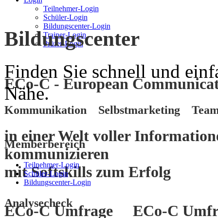
Teilnehmer-Login
Schüler-Login
Bildungscenter-Login
Bildungscenter
Trainer-Login
Prüfer-Login
Finden Sie schnell und einf
ECo-C - European Communicati
Nähe.
Kommunikation Selbstmarketing Team
in einer Welt voller Informatio
Memberbereich
kommunizieren
Teilnehmer-Login
mit
Softskills
zum
Erfolg
Schüler-Login
Bildungscenter-Login
Analysecheck
ECo-C Umfrage
ECo-C Umfr