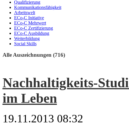
Qualifizierung
Kommunikationsfähigkeit
Arbeitswelt
ECo-C Initiative
ECo-C Mehrwert
ECo-C Zertifizierung
ECo-C Ausbildung
Weiterbildung
Social Skills
Alle Auszeichnungen (716)
Nachhaltigkeits-Studi
im Leben
19.11.2013 08:32