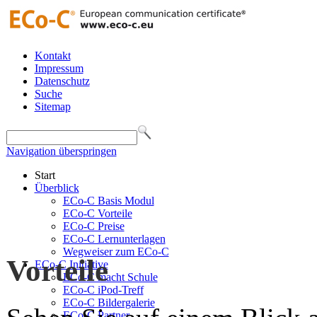
Kontakt
Impressum
Datenschutz
Suche
Sitemap
Navigation überspringen
Start
Überblick
ECo-C Basis Modul
ECo-C Vorteile
ECo-C Preise
ECo-C Lernunterlagen
Wegweiser zum ECo-C
Vorteile
ECo-C Initiative
ECo-C macht Schule
ECo-C iPod-Treff
ECo-C Bildergalerie
ECo-C Partner