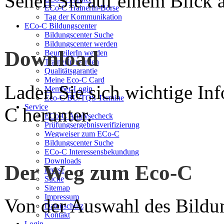
Sehen Sie auf einem Blick a
ECo-C TrainerIn-Börse
Tag der Kommunikation
ECo-C Bildungscenter
Bildungscenter Suche
Bildungscenter werden
Download
BeurteilerIn werden
TrainerIn werden
Qualitätsgarantie
Meine Eco-C Card
Laden Sie sich wichtige In
Member-Login
Eco-C BU/TQS Termine
Service
C herunter.
ECo-C Analysecheck
Prüfungsergebnisverifizierung
Wegweiser zum ECo-C
Bildungscenter Suche
ECo-C Interessensbekundung
Downloads
Der Weg zum Eco-C
Presse
Suche
Sitemap
Impressum
Von der Auswahl des Bildun
Datenschutz
Kontakt
Login