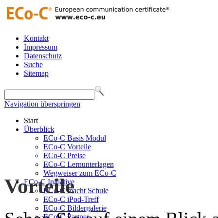
Kontakt
Impressum
Datenschutz
Suche
Sitemap
Navigation überspringen
Start
Überblick
ECo-C Basis Modul
ECo-C Vorteile
ECo-C Preise
ECo-C Lernunterlagen
Wegweiser zum ECo-C
Vorteile
ECo-C Initiative
ECo-C macht Schule
ECo-C iPod-Treff
ECo-C Bildergalerie
ECo-C Partner