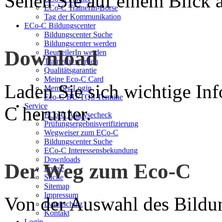
Sehen Sie auf einem Blick a
ECo-C TrainerIn-Börse
Tag der Kommunikation
ECo-C Bildungscenter
Bildungscenter Suche
Bildungscenter werden
Download
BeurteilerIn werden
TrainerIn werden
Qualitätsgarantie
Meine Eco-C Card
Laden Sie sich wichtige In
Member-Login
Eco-C BU/TQS Termine
Service
C herunter.
ECo-C Analysecheck
Prüfungsergebnisverifizierung
Wegweiser zum ECo-C
Bildungscenter Suche
ECo-C Interessensbekundung
Downloads
Der Weg zum Eco-C
Presse
Suche
Sitemap
Impressum
Von der Auswahl des Bildun
Datenschutz
Kontakt
Login