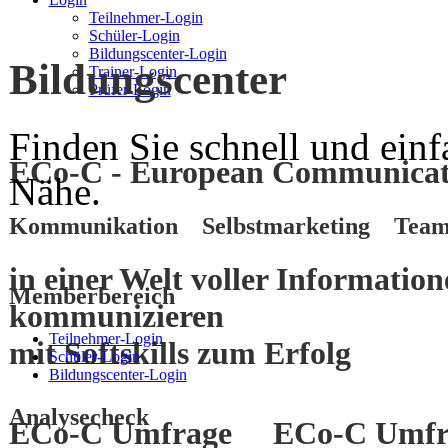
Teilnehmer-Login
Schüler-Login
Bildungscenter-Login
Bildungscenter
Trainer-Login
Prüfer-Login
Finden Sie schnell und einf
ECo-C - European Communicati
Nähe.
Kommunikation Selbstmarketing Team
in einer Welt voller Informatio
Memberbereich
kommunizieren
Teilnehmer-Login
mit
Softskills
zum
Erfolg
Schüler-Login
Bildungscenter-Login
Analysecheck
ECo-C Umfrage
ECo-C Umfr