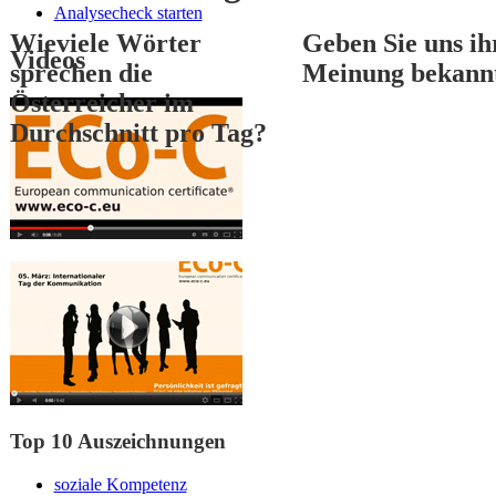
Analysecheck starten
Wieviele Wörter
Geben Sie uns ih
Videos
sprechen die
Meinung bekann
Österreicher im
Durchschnitt pro Tag?
1
2
3
Top 10 Auszeichnungen
soziale Kompetenz