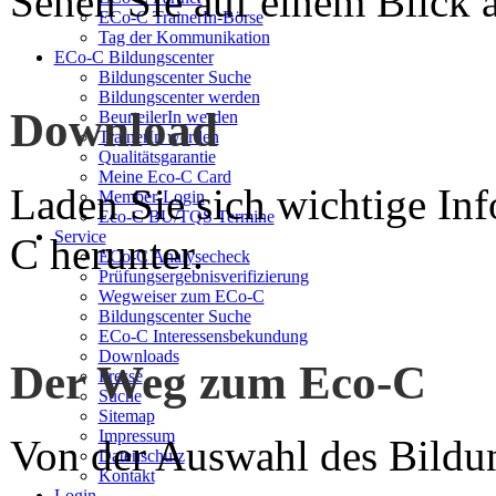
Sehen Sie auf einem Blick a
ECo-C TrainerIn-Börse
Tag der Kommunikation
ECo-C Bildungscenter
Bildungscenter Suche
Bildungscenter werden
Download
BeurteilerIn werden
TrainerIn werden
Qualitätsgarantie
Meine Eco-C Card
Laden Sie sich wichtige In
Member-Login
Eco-C BU/TQS Termine
Service
C herunter.
ECo-C Analysecheck
Prüfungsergebnisverifizierung
Wegweiser zum ECo-C
Bildungscenter Suche
ECo-C Interessensbekundung
Downloads
Der Weg zum Eco-C
Presse
Suche
Sitemap
Impressum
Von der Auswahl des Bildun
Datenschutz
Kontakt
Login