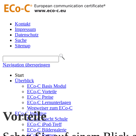
Kontakt
Impressum
Datenschutz
Suche
Sitemap
Navigation überspringen
Start
Überblick
ECo-C Basis Modul
ECo-C Vorteile
ECo-C Preise
ECo-C Lernunterlagen
Wegweiser zum ECo-C
Vorteile
ECo-C Initiative
ECo-C macht Schule
ECo-C iPod-Treff
ECo-C Bildergalerie
ECo-C Partner