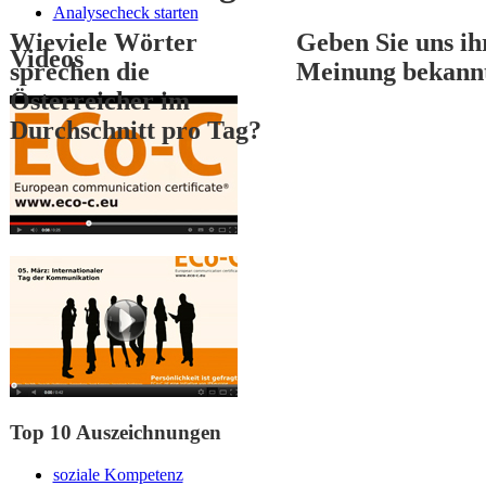
Analysecheck starten
Wieviele Wörter
Geben Sie uns ih
Videos
sprechen die
Meinung bekann
Österreicher im
Durchschnitt pro Tag?
1
2
3
Top 10 Auszeichnungen
soziale Kompetenz