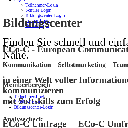
Teilnehmer-Login
Schüler-Login
Bildungscenter-Login
Bildungscenter
Trainer-Login
Prüfer-Login
Finden Sie schnell und einf
ECo-C - European Communicati
Nähe.
Kommunikation Selbstmarketing Team
in einer Welt voller Informatio
Memberbereich
kommunizieren
Teilnehmer-Login
mit
Softskills
zum
Erfolg
Schüler-Login
Bildungscenter-Login
Analysecheck
ECo-C Umfrage
ECo-C Umfr