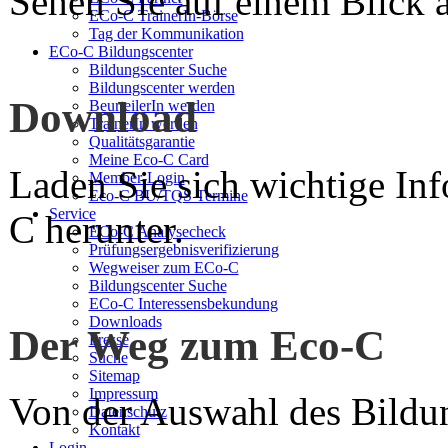
Sehen Sie auf einem Blick a
ECo-C TrainerIn-Börse
Tag der Kommunikation
ECo-C Bildungscenter
Bildungscenter Suche
Bildungscenter werden
Download
BeurteilerIn werden
TrainerIn werden
Qualitätsgarantie
Meine Eco-C Card
Laden Sie sich wichtige In
Member-Login
Eco-C BU/TQS Termine
Service
C herunter.
ECo-C Analysecheck
Prüfungsergebnisverifizierung
Wegweiser zum ECo-C
Bildungscenter Suche
ECo-C Interessensbekundung
Downloads
Der Weg zum Eco-C
Presse
Suche
Sitemap
Impressum
Von der Auswahl des Bildun
Datenschutz
Kontakt
Login