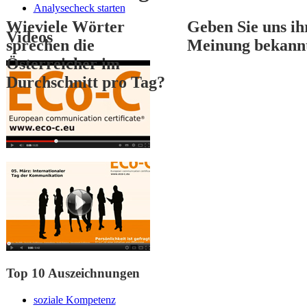
Analysecheck starten
Wieviele Wörter
Geben Sie uns ih
Videos
sprechen die
Meinung bekann
Österreicher im
Durchschnitt pro Tag?
1
2
3
Top 10 Auszeichnungen
soziale Kompetenz