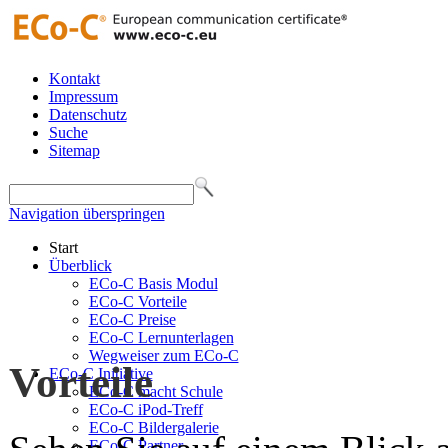
Kontakt
Impressum
Datenschutz
Suche
Sitemap
Navigation überspringen
Start
Überblick
ECo-C Basis Modul
ECo-C Vorteile
ECo-C Preise
ECo-C Lernunterlagen
Wegweiser zum ECo-C
Vorteile
ECo-C Initiative
ECo-C macht Schule
ECo-C iPod-Treff
ECo-C Bildergalerie
ECo-C Partner