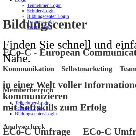
Teilnehmer-Login
Schüler-Login
Bildungscenter-Login
Bildungscenter
Trainer-Login
Prüfer-Login
Finden Sie schnell und einf
ECo-C - European Communicati
Nähe.
Kommunikation Selbstmarketing Team
in einer Welt voller Informatio
Memberbereich
kommunizieren
Teilnehmer-Login
mit
Softskills
zum
Erfolg
Schüler-Login
Bildungscenter-Login
Analysecheck
ECo-C Umfrage
ECo-C Umfr