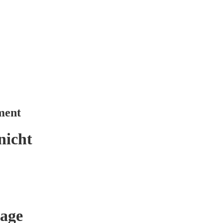
ment
nicht
age