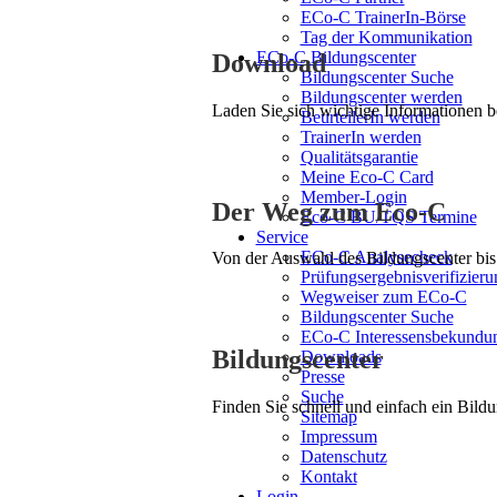
ECo-C TrainerIn-Börse
Tag der Kommunikation
ECo-C Bildungscenter
Download
Bildungscenter Suche
Bildungscenter werden
Laden Sie sich wichtige Informationen 
BeurteilerIn werden
TrainerIn werden
Qualitätsgarantie
Meine Eco-C Card
Member-Login
Der Weg zum Eco-C
Eco-C BU/TQS Termine
Service
ECo-C Analysecheck
Von der Auswahl des Bildungscenter bis 
Prüfungsergebnisverifizieru
Wegweiser zum ECo-C
Bildungscenter Suche
ECo-C Interessensbekundu
Bildungscenter
Downloads
Presse
Suche
Finden Sie schnell und einfach ein Bildu
Sitemap
Impressum
Datenschutz
Kontakt
Login