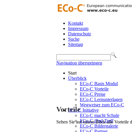
Kontakt
Impressum
Datenschutz
Suche
Sitemap
Navigation überspringen
Start
Überblick
ECo-C Basis Modul
ECo-C Vorteile
ECo-C Preise
ECo-C Lernunterlagen
Wegweiser zum ECo-C
Vorteile
ECo-C Initiative
ECo-C macht Schule
ECo-C iPod-Treff
Sehen Sie auf einem Blick alle Vorteile
ECo-C Bildergalerie
ECo-C Partner