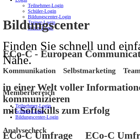
Teilnehmer-Login
Schüler-Login
Bildungscenter-Login
Bildungscenter
Trainer-Login
Prüfer-Login
Finden Sie schnell und einf
ECo-C - European Communicati
Nähe.
Kommunikation Selbstmarketing Team
in einer Welt voller Informatio
Memberbereich
kommunizieren
Teilnehmer-Login
mit
Softskills
zum
Erfolg
Schüler-Login
Bildungscenter-Login
Analysecheck
ECo-C Umfrage
ECo-C Umfr