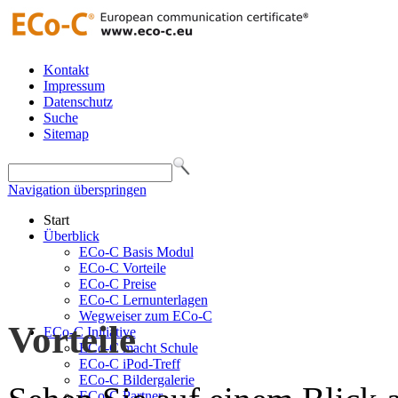
Kontakt
Impressum
Datenschutz
Suche
Sitemap
Navigation überspringen
Start
Überblick
ECo-C Basis Modul
ECo-C Vorteile
ECo-C Preise
ECo-C Lernunterlagen
Wegweiser zum ECo-C
Vorteile
ECo-C Initiative
ECo-C macht Schule
ECo-C iPod-Treff
ECo-C Bildergalerie
ECo-C Partner