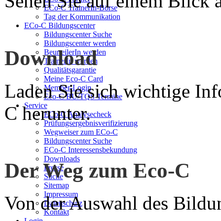
Sehen Sie auf einem Blick a
ECo-C TrainerIn-Börse
Tag der Kommunikation
ECo-C Bildungscenter
Bildungscenter Suche
Bildungscenter werden
Download
BeurteilerIn werden
TrainerIn werden
Qualitätsgarantie
Meine Eco-C Card
Laden Sie sich wichtige In
Member-Login
Eco-C BU/TQS Termine
Service
C herunter.
ECo-C Analysecheck
Prüfungsergebnisverifizierung
Wegweiser zum ECo-C
Bildungscenter Suche
ECo-C Interessensbekundung
Downloads
Der Weg zum Eco-C
Presse
Suche
Sitemap
Impressum
Von der Auswahl des Bildun
Datenschutz
Kontakt
Login