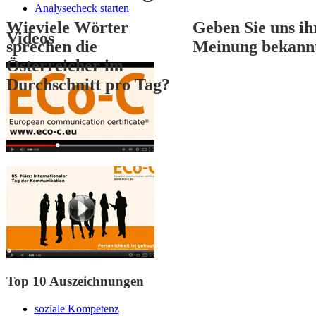
Analysecheck starten
Wieviele Wörter
Geben Sie uns ih
Videos
sprechen die
Meinung bekann
Österreicher im
Durchschnitt pro Tag?
1
2
3
Top 10 Auszeichnungen
soziale Kompetenz