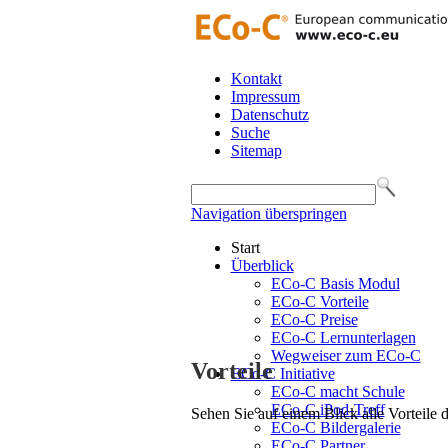
Kontakt
Impressum
Datenschutz
Suche
Sitemap
Navigation überspringen
Start
Überblick
ECo-C Basis Modul
ECo-C Vorteile
ECo-C Preise
ECo-C Lernunterlagen
Wegweiser zum ECo-C
Vorteile
ECo-C Initiative
ECo-C macht Schule
ECo-C iPod-Treff
Sehen Sie auf einem Blick alle Vorteile
ECo-C Bildergalerie
ECo-C Partner