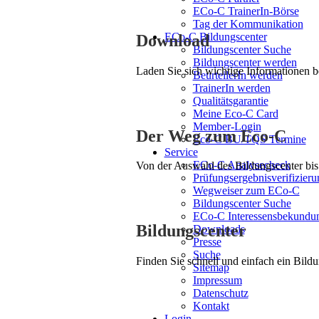
ECo-C TrainerIn-Börse
Tag der Kommunikation
ECo-C Bildungscenter
Download
Bildungscenter Suche
Bildungscenter werden
Laden Sie sich wichtige Informationen 
BeurteilerIn werden
TrainerIn werden
Qualitätsgarantie
Meine Eco-C Card
Member-Login
Der Weg zum Eco-C
Eco-C BU/TQS Termine
Service
ECo-C Analysecheck
Von der Auswahl des Bildungscenter bis 
Prüfungsergebnisverifizieru
Wegweiser zum ECo-C
Bildungscenter Suche
ECo-C Interessensbekundu
Bildungscenter
Downloads
Presse
Suche
Finden Sie schnell und einfach ein Bildu
Sitemap
Impressum
Datenschutz
Kontakt
Login