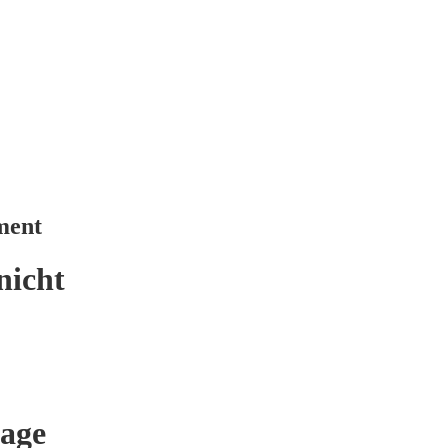
ment
nicht
age