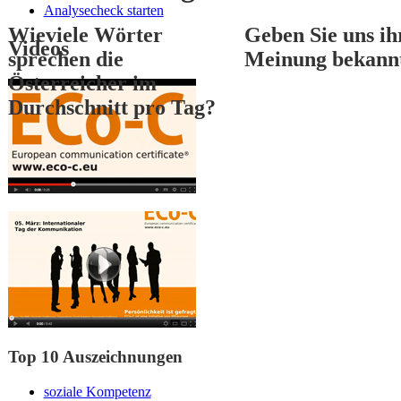
Analysecheck starten
Wieviele Wörter
Geben Sie uns ih
Videos
sprechen die
Meinung bekann
Österreicher im
Durchschnitt pro Tag?
1
2
3
Top 10 Auszeichnungen
soziale Kompetenz