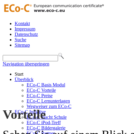
Kontakt
Impressum
Datenschutz
Suche
Sitemap
Navigation überspringen
Start
Überblick
ECo-C Basis Modul
ECo-C Vorteile
ECo-C Preise
ECo-C Lernunterlagen
Wegweiser zum ECo-C
Vorteile
ECo-C Initiative
ECo-C macht Schule
ECo-C iPod-Treff
ECo-C Bildergalerie
ECo-C Partner