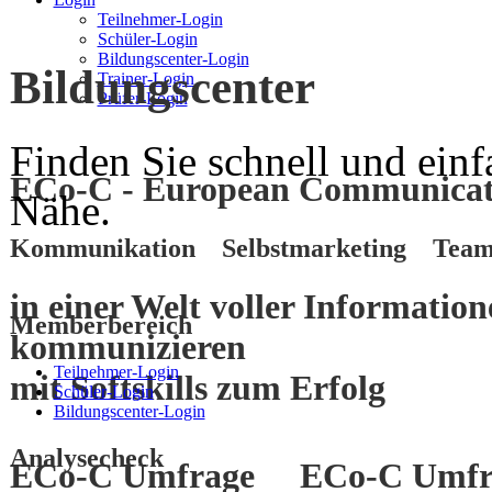
Teilnehmer-Login
Schüler-Login
Bildungscenter-Login
Bildungscenter
Trainer-Login
Prüfer-Login
Finden Sie schnell und einf
ECo-C - European Communicati
Nähe.
Kommunikation Selbstmarketing Team
in einer Welt voller Informatio
Memberbereich
kommunizieren
Teilnehmer-Login
mit
Softskills
zum
Erfolg
Schüler-Login
Bildungscenter-Login
Analysecheck
ECo-C Umfrage
ECo-C Umfr