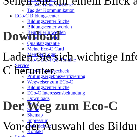
Sehen Sie auf einem Blick a
ECo-C TrainerIn-Börse
Tag der Kommunikation
ECo-C Bildungscenter
Bildungscenter Suche
Bildungscenter werden
Download
BeurteilerIn werden
TrainerIn werden
Qualitätsgarantie
Meine Eco-C Card
Laden Sie sich wichtige In
Member-Login
Eco-C BU/TQS Termine
Service
C herunter.
ECo-C Analysecheck
Prüfungsergebnisverifizierung
Wegweiser zum ECo-C
Bildungscenter Suche
ECo-C Interessensbekundung
Downloads
Der Weg zum Eco-C
Presse
Suche
Sitemap
Impressum
Von der Auswahl des Bildun
Datenschutz
Kontakt
Login