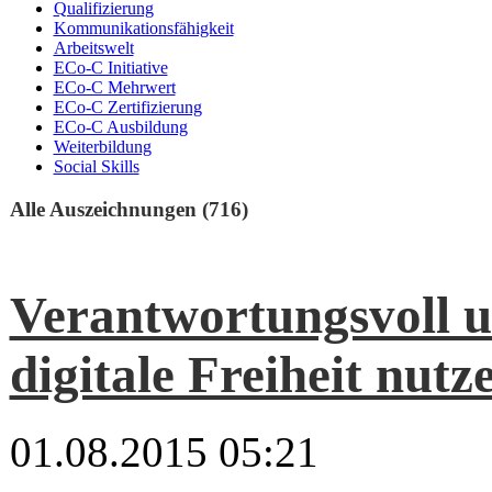
Qualifizierung
Kommunikationsfähigkeit
Arbeitswelt
ECo-C Initiative
ECo-C Mehrwert
ECo-C Zertifizierung
ECo-C Ausbildung
Weiterbildung
Social Skills
Alle Auszeichnungen (716)
Verantwortungsvoll u
digitale Freiheit nutz
01.08.2015 05:21