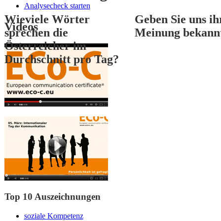
Analysecheck starten
Wieviele Wörter
Geben Sie uns ih
Videos
sprechen die
Meinung bekann
Österreicher im
Durchschnitt pro Tag?
1
2
3
Top 10 Auszeichnungen
soziale Kompetenz