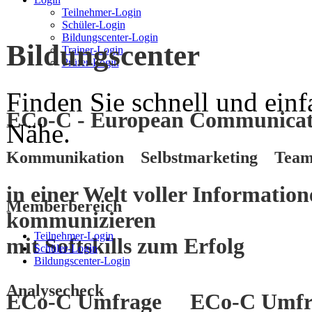
Teilnehmer-Login
Schüler-Login
Bildungscenter-Login
Bildungscenter
Trainer-Login
Prüfer-Login
Finden Sie schnell und einf
ECo-C - European Communicati
Nähe.
Kommunikation Selbstmarketing Team
in einer Welt voller Informatio
Memberbereich
kommunizieren
Teilnehmer-Login
mit
Softskills
zum
Erfolg
Schüler-Login
Bildungscenter-Login
Analysecheck
ECo-C Umfrage
ECo-C Umfr