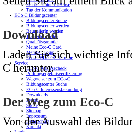
Sehen Sie auf einem Blick a
ECo-C TrainerIn-Börse
Tag der Kommunikation
ECo-C Bildungscenter
Bildungscenter Suche
Bildungscenter werden
Download
BeurteilerIn werden
TrainerIn werden
Qualitätsgarantie
Meine Eco-C Card
Laden Sie sich wichtige In
Member-Login
Eco-C BU/TQS Termine
Service
C herunter.
ECo-C Analysecheck
Prüfungsergebnisverifizierung
Wegweiser zum ECo-C
Bildungscenter Suche
ECo-C Interessensbekundung
Downloads
Der Weg zum Eco-C
Presse
Suche
Sitemap
Impressum
Von der Auswahl des Bildun
Datenschutz
Kontakt
Login