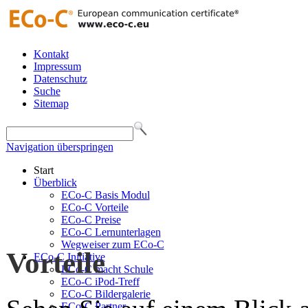
Kontakt
Impressum
Datenschutz
Suche
Sitemap
Navigation überspringen
Start
Überblick
ECo-C Basis Modul
ECo-C Vorteile
ECo-C Preise
ECo-C Lernunterlagen
Wegweiser zum ECo-C
Vorteile
ECo-C Initiative
ECo-C macht Schule
ECo-C iPod-Treff
ECo-C Bildergalerie
ECo-C Partner