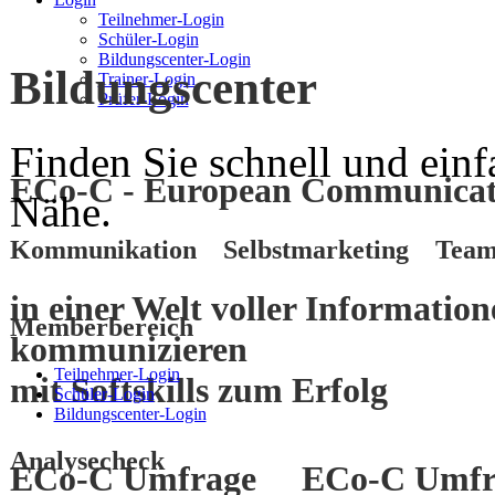
Teilnehmer-Login
Schüler-Login
Bildungscenter-Login
Bildungscenter
Trainer-Login
Prüfer-Login
Finden Sie schnell und einf
ECo-C - European Communicati
Nähe.
Kommunikation Selbstmarketing Team
in einer Welt voller Informatio
Memberbereich
kommunizieren
Teilnehmer-Login
mit
Softskills
zum
Erfolg
Schüler-Login
Bildungscenter-Login
Analysecheck
ECo-C Umfrage
ECo-C Umfr