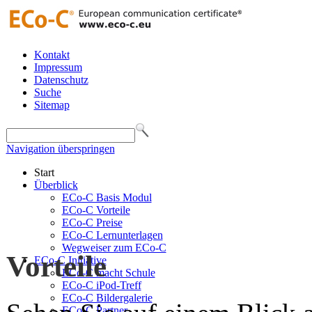
Kontakt
Impressum
Datenschutz
Suche
Sitemap
Navigation überspringen
Start
Überblick
ECo-C Basis Modul
ECo-C Vorteile
ECo-C Preise
ECo-C Lernunterlagen
Wegweiser zum ECo-C
Vorteile
ECo-C Initiative
ECo-C macht Schule
ECo-C iPod-Treff
ECo-C Bildergalerie
ECo-C Partner