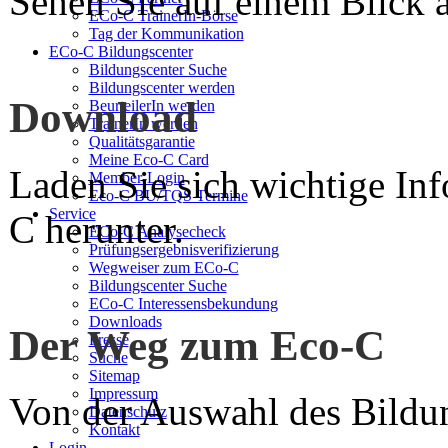
Sehen Sie auf einem Blick a
ECo-C TrainerIn-Börse
Tag der Kommunikation
ECo-C Bildungscenter
Bildungscenter Suche
Bildungscenter werden
Download
BeurteilerIn werden
TrainerIn werden
Qualitätsgarantie
Meine Eco-C Card
Laden Sie sich wichtige In
Member-Login
Eco-C BU/TQS Termine
Service
C herunter.
ECo-C Analysecheck
Prüfungsergebnisverifizierung
Wegweiser zum ECo-C
Bildungscenter Suche
ECo-C Interessensbekundung
Downloads
Der Weg zum Eco-C
Presse
Suche
Sitemap
Impressum
Von der Auswahl des Bildun
Datenschutz
Kontakt
Login