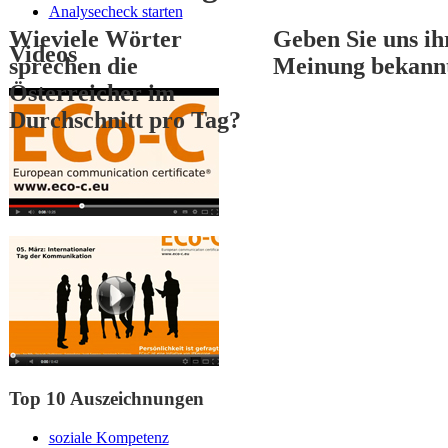
Analysecheck starten
Wieviele Wörter
Geben Sie uns ih
Videos
sprechen die
Meinung bekann
Österreicher im
Durchschnitt pro Tag?
1
2
3
Top 10 Auszeichnungen
soziale Kompetenz