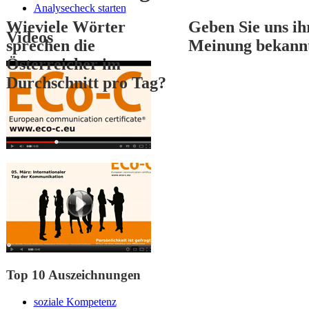
Analysecheck starten
Wieviele Wörter
Geben Sie uns ih
Videos
sprechen die
Meinung bekann
Österreicher im
Durchschnitt pro Tag?
1
2
3
Top 10 Auszeichnungen
soziale Kompetenz