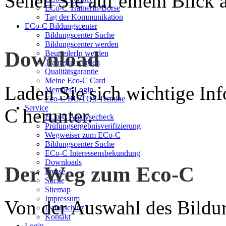
Sehen Sie auf einem Blick a
ECo-C TrainerIn-Börse
Tag der Kommunikation
ECo-C Bildungscenter
Bildungscenter Suche
Bildungscenter werden
Download
BeurteilerIn werden
TrainerIn werden
Qualitätsgarantie
Meine Eco-C Card
Laden Sie sich wichtige In
Member-Login
Eco-C BU/TQS Termine
Service
C herunter.
ECo-C Analysecheck
Prüfungsergebnisverifizierung
Wegweiser zum ECo-C
Bildungscenter Suche
ECo-C Interessensbekundung
Downloads
Der Weg zum Eco-C
Presse
Suche
Sitemap
Impressum
Von der Auswahl des Bildun
Datenschutz
Kontakt
Login