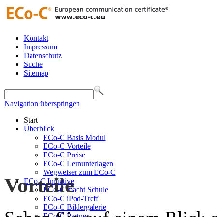
Kontakt
Impressum
Datenschutz
Suche
Sitemap
Navigation überspringen
Start
Überblick
ECo-C Basis Modul
ECo-C Vorteile
ECo-C Preise
ECo-C Lernunterlagen
Wegweiser zum ECo-C
Vorteile
ECo-C Initiative
ECo-C macht Schule
ECo-C iPod-Treff
ECo-C Bildergalerie
ECo-C Partner