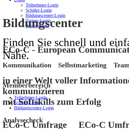
Teilnehmer-Login
Schüler-Login
Bildungscenter-Login
Bildungscenter
Trainer-Login
Prüfer-Login
Finden Sie schnell und einf
ECo-C - European Communicati
Nähe.
Kommunikation Selbstmarketing Team
in einer Welt voller Informatio
Memberbereich
kommunizieren
Teilnehmer-Login
mit
Softskills
zum
Erfolg
Schüler-Login
Bildungscenter-Login
Analysecheck
ECo-C Umfrage
ECo-C Umfr