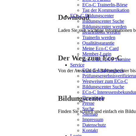
ECo-C TrainerIn-Börse
Tag der Kommunikation
ECo-C Bildungscenter
Download
Bildungscenter Suche
Bildungscenter werden
Laden Sie sich wichtige Informationen 
BeurteilerIn werden
TrainerIn werden
Qualitätsgarantie
Meine Eco-C Card
Member-Login
Der Weg zum Eco-C
Eco-C BU/TQS Termine
Service
ECo-C Analysecheck
Von der Auswahl des Bildungscenter bis 
Prüfungsergebnisverifizieru
Wegweiser zum ECo-C
Bildungscenter Suche
ECo-C Interessensbekundu
Bildungscenter
Downloads
Presse
Suche
Finden Sie schnell und einfach ein Bildu
Sitemap
Impressum
Datenschutz
Kontakt
Login