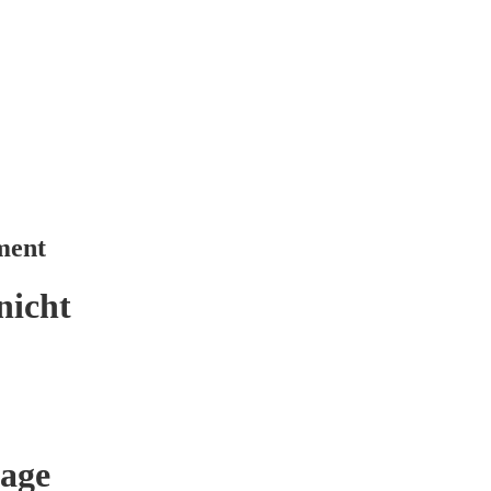
ment
nicht
age