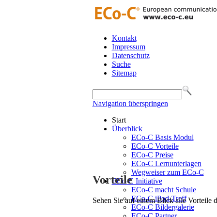
Kontakt
Impressum
Datenschutz
Suche
Sitemap
Navigation überspringen
Start
Überblick
ECo-C Basis Modul
ECo-C Vorteile
ECo-C Preise
ECo-C Lernunterlagen
Wegweiser zum ECo-C
Vorteile
ECo-C Initiative
ECo-C macht Schule
ECo-C iPod-Treff
Sehen Sie auf einem Blick alle Vorteile
ECo-C Bildergalerie
ECo-C Partner