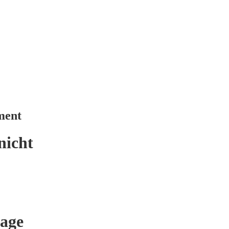
ment
nicht
age