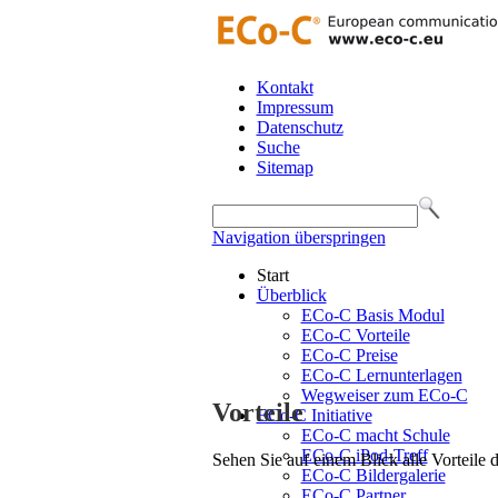
Kontakt
Impressum
Datenschutz
Suche
Sitemap
Navigation überspringen
Start
Überblick
ECo-C Basis Modul
ECo-C Vorteile
ECo-C Preise
ECo-C Lernunterlagen
Wegweiser zum ECo-C
Vorteile
ECo-C Initiative
ECo-C macht Schule
ECo-C iPod-Treff
Sehen Sie auf einem Blick alle Vorteile
ECo-C Bildergalerie
ECo-C Partner