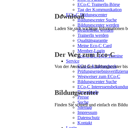
ECo-C TrainerIn-Börse
Tag der Kommunikation
ECo-C Bildungscenter
Download
Bildungscenter Suche
Bildungscenter werden
Laden Sie sich wichtige Informationen 
BeurteilerIn werden
TrainerIn werden
Qualitätsgarantie
Meine Eco-C Card
Member-Login
Der Weg zum Eco-C
Eco-C BU/TQS Termine
Service
ECo-C Analysecheck
Von der Auswahl des Bildungscenter bis 
Prüfungsergebnisverifizieru
Wegweiser zum ECo-C
Bildungscenter Suche
ECo-C Interessensbekundu
Bildungscenter
Downloads
Presse
Suche
Finden Sie schnell und einfach ein Bildu
Sitemap
Impressum
Datenschutz
Kontakt
Login