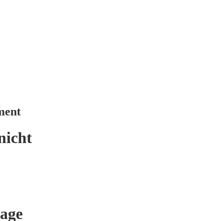
ment
nicht
age