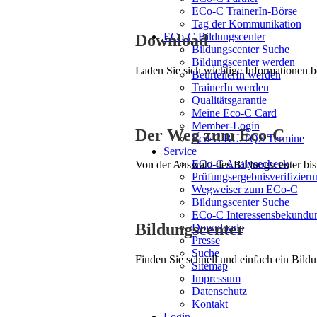
ECo-C TrainerIn-Börse
Tag der Kommunikation
ECo-C Bildungscenter
Download
Bildungscenter Suche
Bildungscenter werden
Laden Sie sich wichtige Informationen 
BeurteilerIn werden
TrainerIn werden
Qualitätsgarantie
Meine Eco-C Card
Member-Login
Der Weg zum Eco-C
Eco-C BU/TQS Termine
Service
ECo-C Analysecheck
Von der Auswahl des Bildungscenter bis 
Prüfungsergebnisverifizieru
Wegweiser zum ECo-C
Bildungscenter Suche
ECo-C Interessensbekundu
Bildungscenter
Downloads
Presse
Suche
Finden Sie schnell und einfach ein Bildu
Sitemap
Impressum
Datenschutz
Kontakt
Login