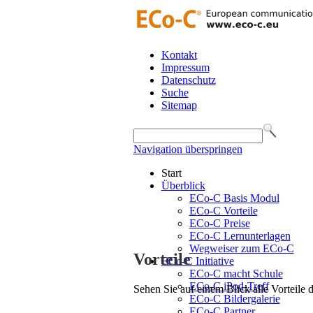
Kontakt
Impressum
Datenschutz
Suche
Sitemap
Navigation überspringen
Start
Überblick
ECo-C Basis Modul
ECo-C Vorteile
ECo-C Preise
ECo-C Lernunterlagen
Wegweiser zum ECo-C
Vorteile
ECo-C Initiative
ECo-C macht Schule
ECo-C iPod-Treff
Sehen Sie auf einem Blick alle Vorteile
ECo-C Bildergalerie
ECo-C Partner