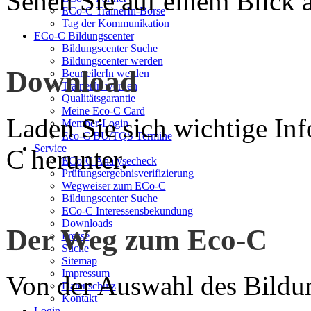
Sehen Sie auf einem Blick a
ECo-C TrainerIn-Börse
Tag der Kommunikation
ECo-C Bildungscenter
Bildungscenter Suche
Bildungscenter werden
Download
BeurteilerIn werden
TrainerIn werden
Qualitätsgarantie
Meine Eco-C Card
Laden Sie sich wichtige In
Member-Login
Eco-C BU/TQS Termine
Service
C herunter.
ECo-C Analysecheck
Prüfungsergebnisverifizierung
Wegweiser zum ECo-C
Bildungscenter Suche
ECo-C Interessensbekundung
Downloads
Der Weg zum Eco-C
Presse
Suche
Sitemap
Impressum
Von der Auswahl des Bildun
Datenschutz
Kontakt
Login