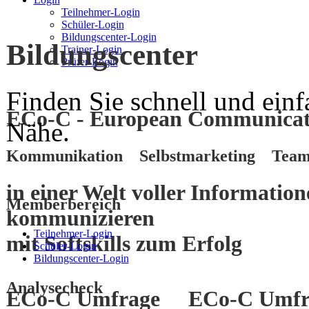
Teilnehmer-Login
Schüler-Login
Bildungscenter-Login
Bildungscenter
Trainer-Login
Prüfer-Login
Finden Sie schnell und einf
ECo-C - European Communicati
Nähe.
Kommunikation Selbstmarketing Team
in einer Welt voller Informatio
Memberbereich
kommunizieren
Teilnehmer-Login
mit
Softskills
zum
Erfolg
Schüler-Login
Bildungscenter-Login
Analysecheck
ECo-C Umfrage
ECo-C Umfr