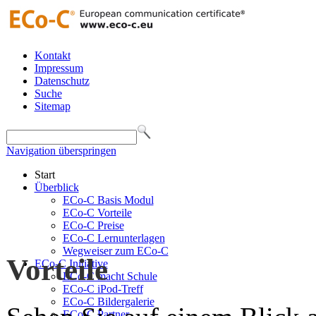
Kontakt
Impressum
Datenschutz
Suche
Sitemap
Navigation überspringen
Start
Überblick
ECo-C Basis Modul
ECo-C Vorteile
ECo-C Preise
ECo-C Lernunterlagen
Wegweiser zum ECo-C
Vorteile
ECo-C Initiative
ECo-C macht Schule
ECo-C iPod-Treff
ECo-C Bildergalerie
ECo-C Partner