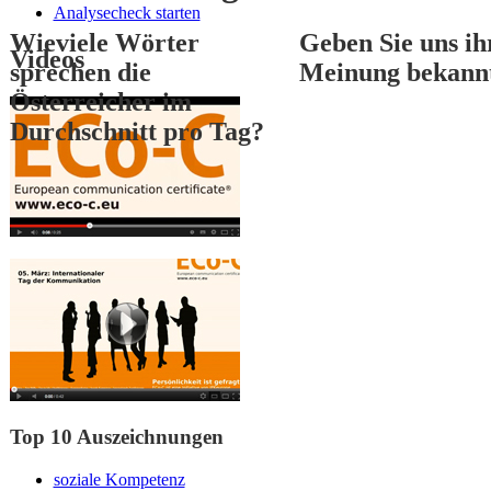
Analysecheck starten
Wieviele Wörter
Geben Sie uns ih
Videos
sprechen die
Meinung bekann
Österreicher im
Durchschnitt pro Tag?
1
2
3
Top 10 Auszeichnungen
soziale Kompetenz