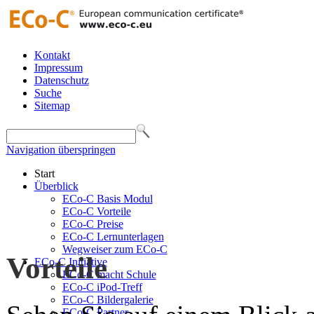
Kontakt
Impressum
Datenschutz
Suche
Sitemap
Navigation überspringen
Start
Überblick
ECo-C Basis Modul
ECo-C Vorteile
ECo-C Preise
ECo-C Lernunterlagen
Wegweiser zum ECo-C
Vorteile
ECo-C Initiative
ECo-C macht Schule
ECo-C iPod-Treff
ECo-C Bildergalerie
ECo-C Partner