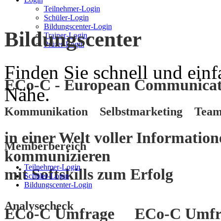
Teilnehmer-Login
Schüler-Login
Bildungscenter-Login
Bildungscenter
Trainer-Login
Prüfer-Login
Finden Sie schnell und einf
ECo-C - European Communicati
Nähe.
Kommunikation Selbstmarketing Team
in einer Welt voller Informatio
Memberbereich
kommunizieren
Teilnehmer-Login
mit
Softskills
zum
Erfolg
Schüler-Login
Bildungscenter-Login
Analysecheck
ECo-C Umfrage
ECo-C Umfr