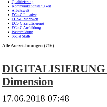
Qualifizierung
Kommunikationsfähigkeit
Arbeitswelt
ECo-C Initiative
ECo-C Mehrwert
ECo-C Zertifizierung
ECo-C Ausbildung
Weiterbildung
Social Skills
Alle Auszeichnungen (716)
DIGITALISIERUNG I
Dimension
17.06.2018 07:48