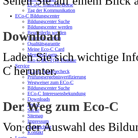
Sehen Sie auf einem Blick a
ECo-C TrainerIn-Börse
Tag der Kommunikation
ECo-C Bildungscenter
Bildungscenter Suche
Bildungscenter werden
Download
BeurteilerIn werden
TrainerIn werden
Qualitätsgarantie
Meine Eco-C Card
Laden Sie sich wichtige In
Member-Login
Eco-C BU/TQS Termine
Service
C herunter.
ECo-C Analysecheck
Prüfungsergebnisverifizierung
Wegweiser zum ECo-C
Bildungscenter Suche
ECo-C Interessensbekundung
Downloads
Der Weg zum Eco-C
Presse
Suche
Sitemap
Impressum
Von der Auswahl des Bildun
Datenschutz
Kontakt
Login