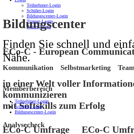
Teilnehmer-Login
Schüler-Login
Bildungscenter-Login
Bildungscenter
Trainer-Login
Prüfer-Login
Finden Sie schnell und einf
ECo-C - European Communicati
Nähe.
Kommunikation Selbstmarketing Team
in einer Welt voller Informatio
Memberbereich
kommunizieren
Teilnehmer-Login
mit
Softskills
zum
Erfolg
Schüler-Login
Bildungscenter-Login
Analysecheck
ECo-C Umfrage
ECo-C Umfr