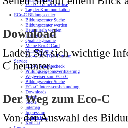
Sehen Sie auf einem Blick a
ECo-C TrainerIn-Börse
Tag der Kommunikation
ECo-C Bildungscenter
Bildungscenter Suche
Bildungscenter werden
Download
BeurteilerIn werden
TrainerIn werden
Qualitätsgarantie
Meine Eco-C Card
Laden Sie sich wichtige In
Member-Login
Eco-C BU/TQS Termine
Service
C herunter.
ECo-C Analysecheck
Prüfungsergebnisverifizierung
Wegweiser zum ECo-C
Bildungscenter Suche
ECo-C Interessensbekundung
Downloads
Der Weg zum Eco-C
Presse
Suche
Sitemap
Impressum
Von der Auswahl des Bildun
Datenschutz
Kontakt
Login