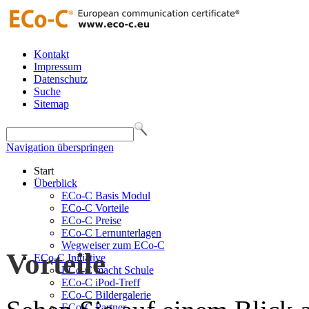
Kontakt
Impressum
Datenschutz
Suche
Sitemap
Navigation überspringen
Start
Überblick
ECo-C Basis Modul
ECo-C Vorteile
ECo-C Preise
ECo-C Lernunterlagen
Wegweiser zum ECo-C
Vorteile
ECo-C Initiative
ECo-C macht Schule
ECo-C iPod-Treff
ECo-C Bildergalerie
ECo-C Partner