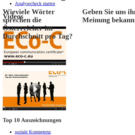
Analysecheck starten
Wieviele Wörter
Geben Sie uns ih
Videos
sprechen die
Meinung bekann
Österreicher im
Durchschnitt pro Tag?
1
2
3
Top 10 Auszeichnungen
soziale Kompetenz