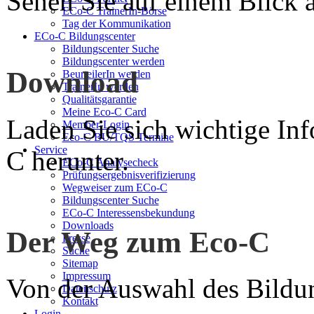
Sehen Sie auf einem Blick a
ECo-C TrainerIn-Börse
Tag der Kommunikation
ECo-C Bildungscenter
Bildungscenter Suche
Bildungscenter werden
Download
BeurteilerIn werden
TrainerIn werden
Qualitätsgarantie
Meine Eco-C Card
Laden Sie sich wichtige In
Member-Login
Eco-C BU/TQS Termine
Service
C herunter.
ECo-C Analysecheck
Prüfungsergebnisverifizierung
Wegweiser zum ECo-C
Bildungscenter Suche
ECo-C Interessensbekundung
Downloads
Der Weg zum Eco-C
Presse
Suche
Sitemap
Impressum
Von der Auswahl des Bildun
Datenschutz
Kontakt
Login