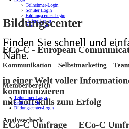
Teilnehmer-Login
Schüler-Login
Bildungscenter-Login
Bildungscenter
Trainer-Login
Prüfer-Login
Finden Sie schnell und einf
ECo-C - European Communicati
Nähe.
Kommunikation Selbstmarketing Team
in einer Welt voller Informatio
Memberbereich
kommunizieren
Teilnehmer-Login
mit
Softskills
zum
Erfolg
Schüler-Login
Bildungscenter-Login
Analysecheck
ECo-C Umfrage
ECo-C Umfr