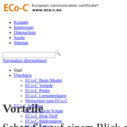
Kontakt
Impressum
Datenschutz
Suche
Sitemap
Navigation überspringen
Start
Überblick
ECo-C Basis Modul
ECo-C Vorteile
ECo-C Preise
ECo-C Lernunterlagen
Wegweiser zum ECo-C
Vorteile
ECo-C Initiative
ECo-C macht Schule
ECo-C iPod-Treff
ECo-C Bildergalerie
ECo-C Partner