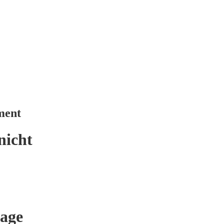
ment
nicht
age