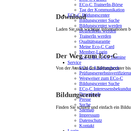
ECo-C TrainerIn-Börse
Tag der Kommunikation
ECo-C Bildungscenter
Download
Bildungscenter Suche
Bildungscenter werden
Laden Sie sich wichtige Informationen 
BeurteilerIn werden
TrainerIn werden
Qualitätsgarantie
Meine Eco-C Card
Member-Login
Der Weg zum Eco-C
Eco-C BU/TQS Termine
Service
ECo-C Analysecheck
Von der Auswahl des Bildungscenter bis 
Prüfungsergebnisverifizieru
Wegweiser zum ECo-C
Bildungscenter Suche
ECo-C Interessensbekundu
Bildungscenter
Downloads
Presse
Suche
Finden Sie schnell und einfach ein Bildu
Sitemap
Impressum
Datenschutz
Kontakt
Login