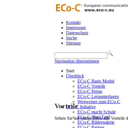
Kontakt
Impressum
Datenschutz
Suche
Sitemap
Navigation überspringen
Start
Überblick
ECo-C Basis Modul
ECo-C Vorteile
ECo-C Preise
ECo-C Lernunterlagen
Wegweiser zum ECo-C
Vorteile
ECo-C Initiative
ECo-C macht Schule
ECo-C iPod-Treff
Sehen Sie auf einem Blick alle Vorteile
ECo-C Bildergalerie
ECo-C Partner