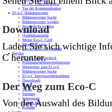
Sehen Sie auf einem Blick a
ECo-C TrainerIn-Börse
Tag der Kommunikation
ECo-C Bildungscenter
Bildungscenter Suche
Bildungscenter werden
Download
BeurteilerIn werden
TrainerIn werden
Qualitätsgarantie
Meine Eco-C Card
Laden Sie sich wichtige In
Member-Login
Eco-C BU/TQS Termine
Service
C herunter.
ECo-C Analysecheck
Prüfungsergebnisverifizierung
Wegweiser zum ECo-C
Bildungscenter Suche
ECo-C Interessensbekundung
Downloads
Der Weg zum Eco-C
Presse
Suche
Sitemap
Impressum
Von der Auswahl des Bildun
Datenschutz
Kontakt
Login