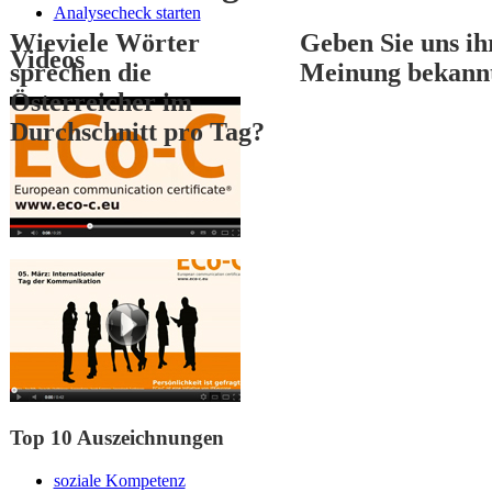
Analysecheck starten
Wieviele Wörter
Geben Sie uns ih
Videos
sprechen die
Meinung bekann
Österreicher im
Durchschnitt pro Tag?
1
2
3
Top 10 Auszeichnungen
soziale Kompetenz