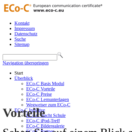
Kontakt
Impressum
Datenschutz
Suche
Sitemap
Navigation überspringen
Start
Überblick
ECo-C Basis Modul
ECo-C Vorteile
ECo-C Preise
ECo-C Lernunterlagen
Wegweiser zum ECo-C
Vorteile
ECo-C Initiative
ECo-C macht Schule
ECo-C iPod-Treff
ECo-C Bildergalerie
ECo-C Partner