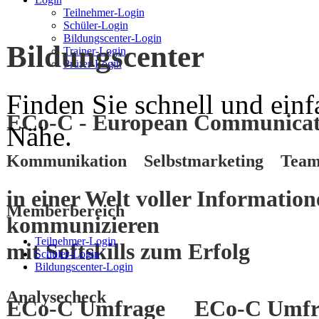
Teilnehmer-Login
Schüler-Login
Bildungscenter-Login
Bildungscenter
Trainer-Login
Prüfer-Login
Finden Sie schnell und einf
ECo-C - European Communicati
Nähe.
Kommunikation Selbstmarketing Team
in einer Welt voller Informatio
Memberbereich
kommunizieren
Teilnehmer-Login
mit
Softskills
zum
Erfolg
Schüler-Login
Bildungscenter-Login
Analysecheck
ECo-C Umfrage
ECo-C Umfr