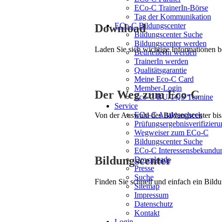
ECo-C TrainerIn-Börse
Tag der Kommunikation
ECo-C Bildungscenter
Download
Bildungscenter Suche
Bildungscenter werden
Laden Sie sich wichtige Informationen 
BeurteilerIn werden
TrainerIn werden
Qualitätsgarantie
Meine Eco-C Card
Member-Login
Der Weg zum Eco-C
Eco-C BU/TQS Termine
Service
ECo-C Analysecheck
Von der Auswahl des Bildungscenter bis 
Prüfungsergebnisverifizieru
Wegweiser zum ECo-C
Bildungscenter Suche
ECo-C Interessensbekundu
Bildungscenter
Downloads
Presse
Suche
Finden Sie schnell und einfach ein Bildu
Sitemap
Impressum
Datenschutz
Kontakt
Login