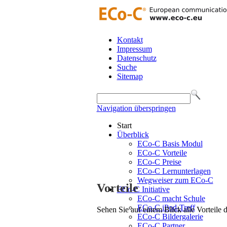
Kontakt
Impressum
Datenschutz
Suche
Sitemap
Navigation überspringen
Start
Überblick
ECo-C Basis Modul
ECo-C Vorteile
ECo-C Preise
ECo-C Lernunterlagen
Wegweiser zum ECo-C
Vorteile
ECo-C Initiative
ECo-C macht Schule
ECo-C iPod-Treff
Sehen Sie auf einem Blick alle Vorteile
ECo-C Bildergalerie
ECo-C Partner