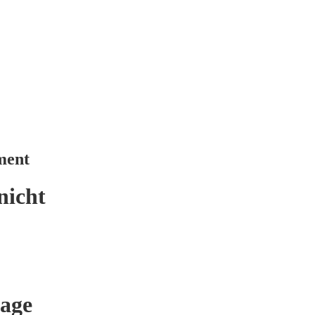
ment
nicht
age