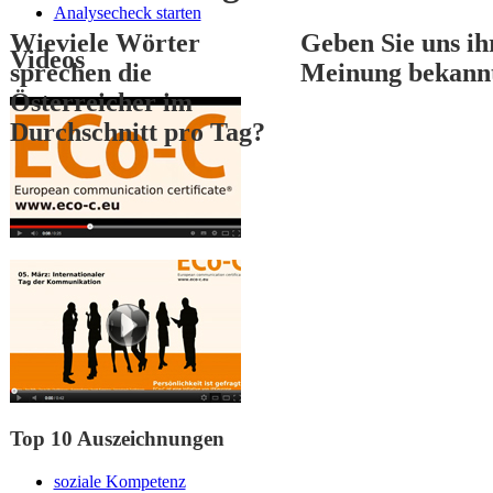
Analysecheck starten
Wieviele Wörter
Geben Sie uns ih
Videos
sprechen die
Meinung bekann
Österreicher im
Durchschnitt pro Tag?
1
2
3
Top 10 Auszeichnungen
soziale Kompetenz