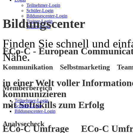
Teilnehmer-Login
Schüler-Login
Bildungscenter-Login
Bildungscenter
Trainer-Login
Prüfer-Login
Finden Sie schnell und einf
ECo-C - European Communicati
Nähe.
Kommunikation Selbstmarketing Team
in einer Welt voller Informatio
Memberbereich
kommunizieren
Teilnehmer-Login
mit
Softskills
zum
Erfolg
Schüler-Login
Bildungscenter-Login
Analysecheck
ECo-C Umfrage
ECo-C Umfr