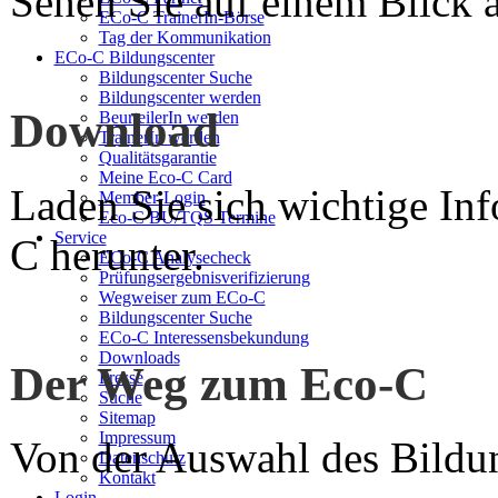
Sehen Sie auf einem Blick a
ECo-C TrainerIn-Börse
Tag der Kommunikation
ECo-C Bildungscenter
Bildungscenter Suche
Bildungscenter werden
Download
BeurteilerIn werden
TrainerIn werden
Qualitätsgarantie
Meine Eco-C Card
Laden Sie sich wichtige In
Member-Login
Eco-C BU/TQS Termine
Service
C herunter.
ECo-C Analysecheck
Prüfungsergebnisverifizierung
Wegweiser zum ECo-C
Bildungscenter Suche
ECo-C Interessensbekundung
Downloads
Der Weg zum Eco-C
Presse
Suche
Sitemap
Impressum
Von der Auswahl des Bildun
Datenschutz
Kontakt
Login