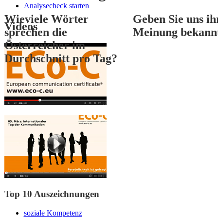
Analysecheck starten
Wieviele Wörter
Geben Sie uns ih
Videos
sprechen die
Meinung bekann
Österreicher im
Durchschnitt pro Tag?
1
2
3
Top 10 Auszeichnungen
soziale Kompetenz