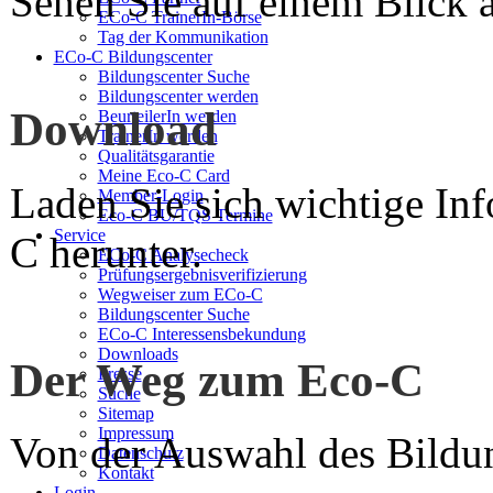
Sehen Sie auf einem Blick a
ECo-C TrainerIn-Börse
Tag der Kommunikation
ECo-C Bildungscenter
Bildungscenter Suche
Bildungscenter werden
Download
BeurteilerIn werden
TrainerIn werden
Qualitätsgarantie
Meine Eco-C Card
Laden Sie sich wichtige In
Member-Login
Eco-C BU/TQS Termine
Service
C herunter.
ECo-C Analysecheck
Prüfungsergebnisverifizierung
Wegweiser zum ECo-C
Bildungscenter Suche
ECo-C Interessensbekundung
Downloads
Der Weg zum Eco-C
Presse
Suche
Sitemap
Impressum
Von der Auswahl des Bildun
Datenschutz
Kontakt
Login