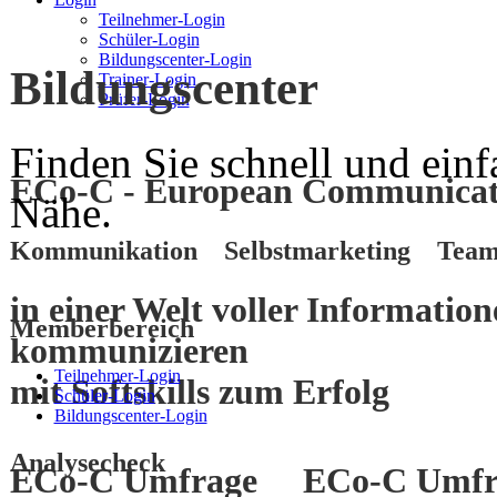
Teilnehmer-Login
Schüler-Login
Bildungscenter-Login
Bildungscenter
Trainer-Login
Prüfer-Login
Finden Sie schnell und einf
ECo-C - European Communicati
Nähe.
Kommunikation Selbstmarketing Team
in einer Welt voller Informatio
Memberbereich
kommunizieren
Teilnehmer-Login
mit
Softskills
zum
Erfolg
Schüler-Login
Bildungscenter-Login
Analysecheck
ECo-C Umfrage
ECo-C Umfr