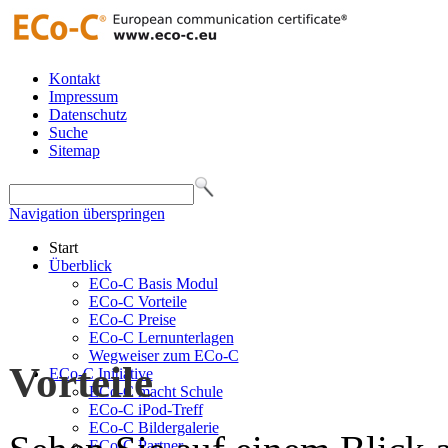
Kontakt
Impressum
Datenschutz
Suche
Sitemap
Navigation überspringen
Start
Überblick
ECo-C Basis Modul
ECo-C Vorteile
ECo-C Preise
ECo-C Lernunterlagen
Wegweiser zum ECo-C
Vorteile
ECo-C Initiative
ECo-C macht Schule
ECo-C iPod-Treff
ECo-C Bildergalerie
ECo-C Partner