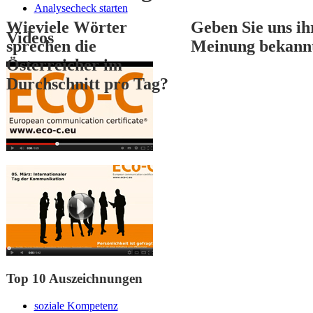
Analysecheck starten
Wieviele Wörter
Geben Sie uns ih
Videos
sprechen die
Meinung bekann
Österreicher im
Durchschnitt pro Tag?
1
2
3
Top 10 Auszeichnungen
soziale Kompetenz