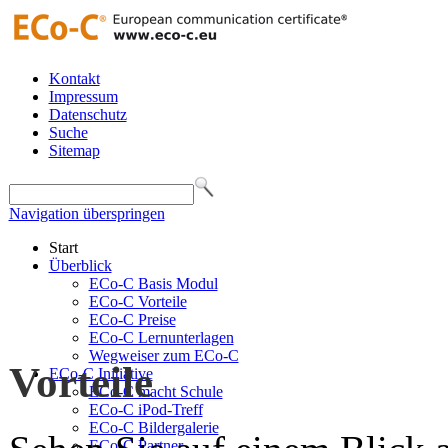
Kontakt
Impressum
Datenschutz
Suche
Sitemap
Navigation überspringen
Start
Überblick
ECo-C Basis Modul
ECo-C Vorteile
ECo-C Preise
ECo-C Lernunterlagen
Wegweiser zum ECo-C
Vorteile
ECo-C Initiative
ECo-C macht Schule
ECo-C iPod-Treff
ECo-C Bildergalerie
ECo-C Partner