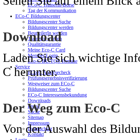
Sehen Sie auf einem Blick a
ECo-C TrainerIn-Börse
Tag der Kommunikation
ECo-C Bildungscenter
Bildungscenter Suche
Bildungscenter werden
Download
BeurteilerIn werden
TrainerIn werden
Qualitätsgarantie
Meine Eco-C Card
Laden Sie sich wichtige In
Member-Login
Eco-C BU/TQS Termine
Service
C herunter.
ECo-C Analysecheck
Prüfungsergebnisverifizierung
Wegweiser zum ECo-C
Bildungscenter Suche
ECo-C Interessensbekundung
Downloads
Der Weg zum Eco-C
Presse
Suche
Sitemap
Impressum
Von der Auswahl des Bildun
Datenschutz
Kontakt
Login