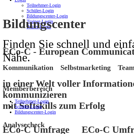
Teilnehmer-Login
Schüler-Login
Bildungscenter-Login
Bildungscenter
Trainer-Login
Prüfer-Login
Finden Sie schnell und einf
ECo-C - European Communicati
Nähe.
Kommunikation Selbstmarketing Team
in einer Welt voller Informatio
Memberbereich
kommunizieren
Teilnehmer-Login
mit
Softskills
zum
Erfolg
Schüler-Login
Bildungscenter-Login
Analysecheck
ECo-C Umfrage
ECo-C Umfr