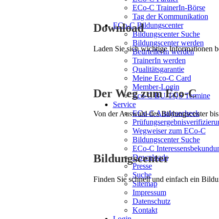
ECo-C TrainerIn-Börse
Tag der Kommunikation
ECo-C Bildungscenter
Download
Bildungscenter Suche
Bildungscenter werden
Laden Sie sich wichtige Informationen 
BeurteilerIn werden
TrainerIn werden
Qualitätsgarantie
Meine Eco-C Card
Member-Login
Der Weg zum Eco-C
Eco-C BU/TQS Termine
Service
ECo-C Analysecheck
Von der Auswahl des Bildungscenter bis 
Prüfungsergebnisverifizieru
Wegweiser zum ECo-C
Bildungscenter Suche
ECo-C Interessensbekundu
Bildungscenter
Downloads
Presse
Suche
Finden Sie schnell und einfach ein Bildu
Sitemap
Impressum
Datenschutz
Kontakt
Login