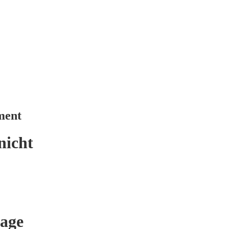
ment
nicht
age