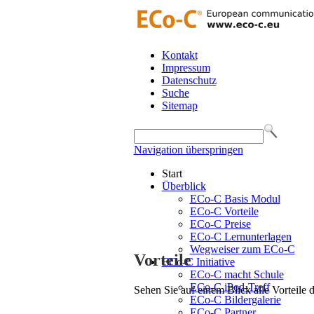
Kontakt
Impressum
Datenschutz
Suche
Sitemap
Navigation überspringen
Start
Überblick
ECo-C Basis Modul
ECo-C Vorteile
ECo-C Preise
ECo-C Lernunterlagen
Wegweiser zum ECo-C
Vorteile
ECo-C Initiative
ECo-C macht Schule
ECo-C iPod-Treff
Sehen Sie auf einem Blick alle Vorteile
ECo-C Bildergalerie
ECo-C Partner