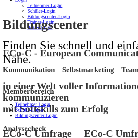
Teilnehmer-Login
Schüler-Login
Bildungscenter-Login
Bildungscenter
Trainer-Login
Prüfer-Login
Finden Sie schnell und einf
ECo-C - European Communicati
Nähe.
Kommunikation Selbstmarketing Team
in einer Welt voller Informatio
Memberbereich
kommunizieren
Teilnehmer-Login
mit
Softskills
zum
Erfolg
Schüler-Login
Bildungscenter-Login
Analysecheck
ECo-C Umfrage
ECo-C Umfr