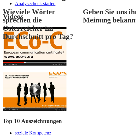
Analysecheck starten
Wieviele Wörter
Geben Sie uns ih
Videos
sprechen die
Meinung bekann
Österreicher im
Durchschnitt pro Tag?
1
2
3
Top 10 Auszeichnungen
soziale Kompetenz