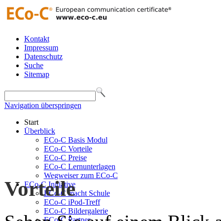
Kontakt
Impressum
Datenschutz
Suche
Sitemap
Navigation überspringen
Start
Überblick
ECo-C Basis Modul
ECo-C Vorteile
ECo-C Preise
ECo-C Lernunterlagen
Wegweiser zum ECo-C
Vorteile
ECo-C Initiative
ECo-C macht Schule
ECo-C iPod-Treff
ECo-C Bildergalerie
ECo-C Partner