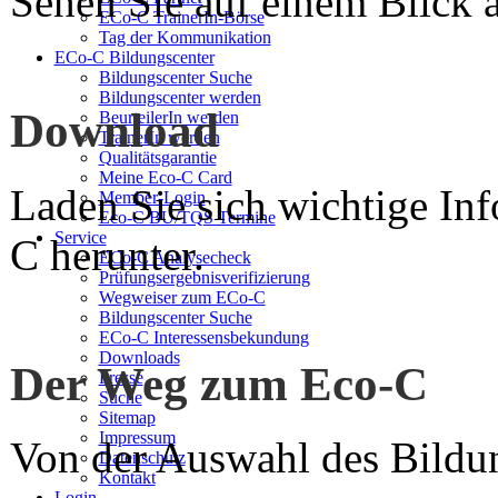
Sehen Sie auf einem Blick a
ECo-C TrainerIn-Börse
Tag der Kommunikation
ECo-C Bildungscenter
Bildungscenter Suche
Bildungscenter werden
Download
BeurteilerIn werden
TrainerIn werden
Qualitätsgarantie
Meine Eco-C Card
Laden Sie sich wichtige In
Member-Login
Eco-C BU/TQS Termine
Service
C herunter.
ECo-C Analysecheck
Prüfungsergebnisverifizierung
Wegweiser zum ECo-C
Bildungscenter Suche
ECo-C Interessensbekundung
Downloads
Der Weg zum Eco-C
Presse
Suche
Sitemap
Impressum
Von der Auswahl des Bildun
Datenschutz
Kontakt
Login