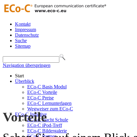
Kontakt
Impressum
Datenschutz
Suche
Sitemap
Navigation überspringen
Start
Überblick
ECo-C Basis Modul
ECo-C Vorteile
ECo-C Preise
ECo-C Lernunterlagen
Wegweiser zum ECo-C
Vorteile
ECo-C Initiative
ECo-C macht Schule
ECo-C iPod-Treff
ECo-C Bildergalerie
ECo-C Partner