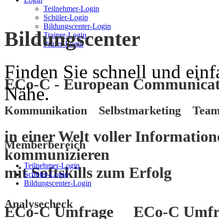
Teilnehmer-Login
Schüler-Login
Bildungscenter-Login
Bildungscenter
Trainer-Login
Prüfer-Login
Finden Sie schnell und einf
ECo-C - European Communicati
Nähe.
Kommunikation Selbstmarketing Team
in einer Welt voller Informatio
Memberbereich
kommunizieren
Teilnehmer-Login
mit
Softskills
zum
Erfolg
Schüler-Login
Bildungscenter-Login
Analysecheck
ECo-C Umfrage
ECo-C Umfr