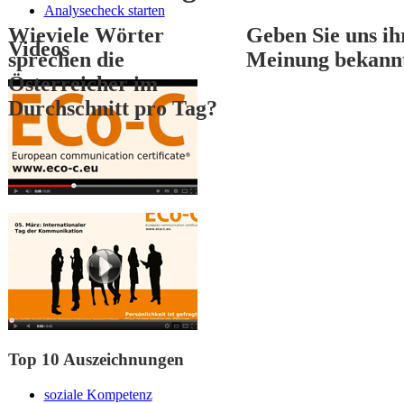
Analysecheck starten
Wieviele Wörter
Geben Sie uns ih
Videos
sprechen die
Meinung bekann
Österreicher im
Durchschnitt pro Tag?
1
2
3
Top 10 Auszeichnungen
soziale Kompetenz