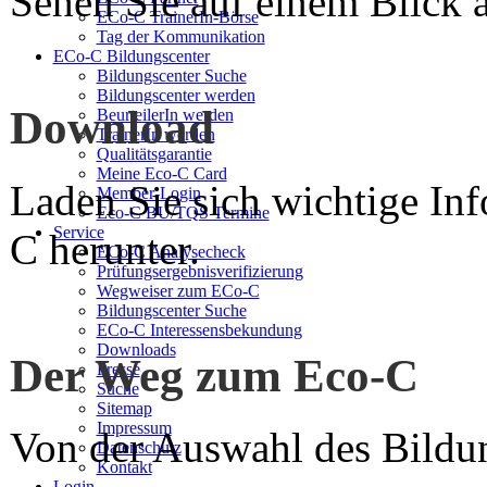
Sehen Sie auf einem Blick a
ECo-C TrainerIn-Börse
Tag der Kommunikation
ECo-C Bildungscenter
Bildungscenter Suche
Bildungscenter werden
Download
BeurteilerIn werden
TrainerIn werden
Qualitätsgarantie
Meine Eco-C Card
Laden Sie sich wichtige In
Member-Login
Eco-C BU/TQS Termine
Service
C herunter.
ECo-C Analysecheck
Prüfungsergebnisverifizierung
Wegweiser zum ECo-C
Bildungscenter Suche
ECo-C Interessensbekundung
Downloads
Der Weg zum Eco-C
Presse
Suche
Sitemap
Impressum
Von der Auswahl des Bildun
Datenschutz
Kontakt
Login