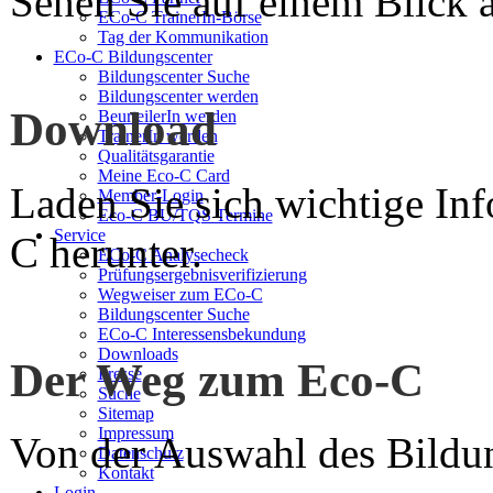
Sehen Sie auf einem Blick a
ECo-C TrainerIn-Börse
Tag der Kommunikation
ECo-C Bildungscenter
Bildungscenter Suche
Bildungscenter werden
Download
BeurteilerIn werden
TrainerIn werden
Qualitätsgarantie
Meine Eco-C Card
Laden Sie sich wichtige In
Member-Login
Eco-C BU/TQS Termine
Service
C herunter.
ECo-C Analysecheck
Prüfungsergebnisverifizierung
Wegweiser zum ECo-C
Bildungscenter Suche
ECo-C Interessensbekundung
Downloads
Der Weg zum Eco-C
Presse
Suche
Sitemap
Impressum
Von der Auswahl des Bildun
Datenschutz
Kontakt
Login