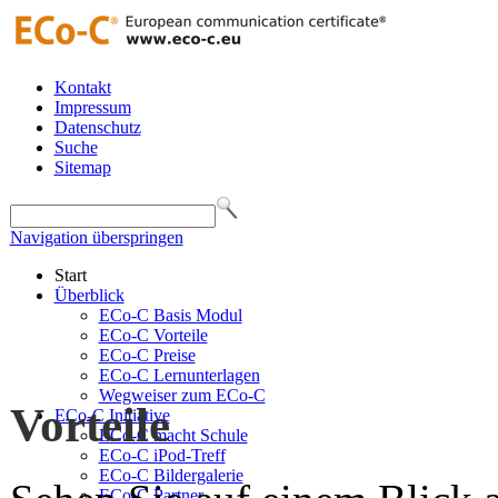
Kontakt
Impressum
Datenschutz
Suche
Sitemap
Navigation überspringen
Start
Überblick
ECo-C Basis Modul
ECo-C Vorteile
ECo-C Preise
ECo-C Lernunterlagen
Wegweiser zum ECo-C
Vorteile
ECo-C Initiative
ECo-C macht Schule
ECo-C iPod-Treff
ECo-C Bildergalerie
ECo-C Partner