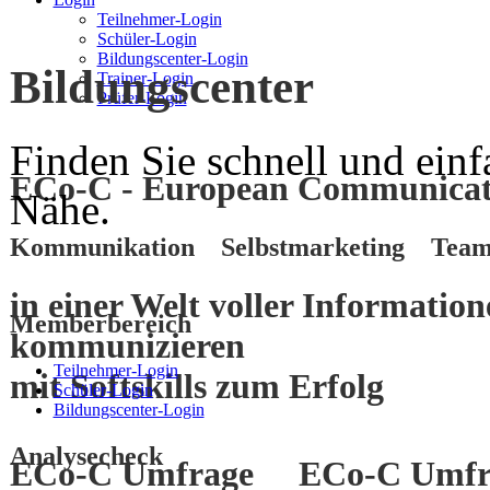
Teilnehmer-Login
Schüler-Login
Bildungscenter-Login
Bildungscenter
Trainer-Login
Prüfer-Login
Finden Sie schnell und einf
ECo-C - European Communicati
Nähe.
Kommunikation Selbstmarketing Team
in einer Welt voller Informatio
Memberbereich
kommunizieren
Teilnehmer-Login
mit
Softskills
zum
Erfolg
Schüler-Login
Bildungscenter-Login
Analysecheck
ECo-C Umfrage
ECo-C Umfr