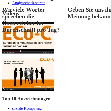
Analysecheck starten
Wieviele Wörter
Geben Sie uns ih
Videos
sprechen die
Meinung bekann
Österreicher im
Durchschnitt pro Tag?
1
2
3
Top 10 Auszeichnungen
soziale Kompetenz