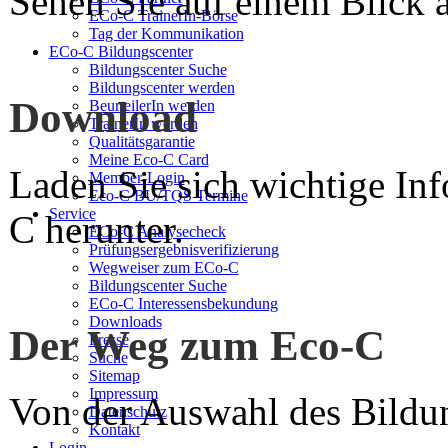
Sehen Sie auf einem Blick a
ECo-C TrainerIn-Börse
Tag der Kommunikation
ECo-C Bildungscenter
Bildungscenter Suche
Bildungscenter werden
Download
BeurteilerIn werden
TrainerIn werden
Qualitätsgarantie
Meine Eco-C Card
Laden Sie sich wichtige In
Member-Login
Eco-C BU/TQS Termine
Service
C herunter.
ECo-C Analysecheck
Prüfungsergebnisverifizierung
Wegweiser zum ECo-C
Bildungscenter Suche
ECo-C Interessensbekundung
Downloads
Der Weg zum Eco-C
Presse
Suche
Sitemap
Impressum
Von der Auswahl des Bildun
Datenschutz
Kontakt
Login