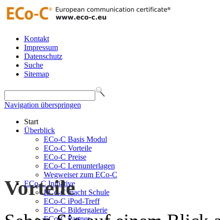
Kontakt
Impressum
Datenschutz
Suche
Sitemap
Navigation überspringen
Start
Überblick
ECo-C Basis Modul
ECo-C Vorteile
ECo-C Preise
ECo-C Lernunterlagen
Wegweiser zum ECo-C
Vorteile
ECo-C Initiative
ECo-C macht Schule
ECo-C iPod-Treff
ECo-C Bildergalerie
ECo-C Partner