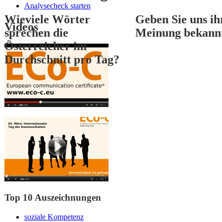
Analysecheck starten
Wieviele Wörter
Geben Sie uns ih
Videos
sprechen die
Meinung bekann
Österreicher im
Durchschnitt pro Tag?
1
2
3
Top 10 Auszeichnungen
soziale Kompetenz