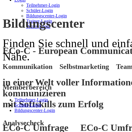
Teilnehmer-Login
Schüler-Login
Bildungscenter-Login
Bildungscenter
Trainer-Login
Prüfer-Login
Finden Sie schnell und einf
ECo-C - European Communicati
Nähe.
Kommunikation Selbstmarketing Team
in einer Welt voller Informatio
Memberbereich
kommunizieren
Teilnehmer-Login
mit
Softskills
zum
Erfolg
Schüler-Login
Bildungscenter-Login
Analysecheck
ECo-C Umfrage
ECo-C Umfr