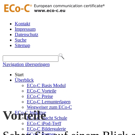
Kontakt
Impressum
Datenschutz
Suche
Sitemap
Navigation überspringen
Start
Überblick
ECo-C Basis Modul
ECo-C Vorteile
ECo-C Preise
ECo-C Lernunterlagen
Wegweiser zum ECo-C
Vorteile
ECo-C Initiative
ECo-C macht Schule
ECo-C iPod-Treff
ECo-C Bildergalerie
ECo-C Partner