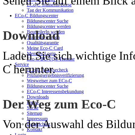
Sehen Sie auf einem Blick a
ECo-C TrainerIn-Börse
Tag der Kommunikation
ECo-C Bildungscenter
Bildungscenter Suche
Bildungscenter werden
Download
BeurteilerIn werden
TrainerIn werden
Qualitätsgarantie
Meine Eco-C Card
Laden Sie sich wichtige In
Member-Login
Eco-C BU/TQS Termine
Service
C herunter.
ECo-C Analysecheck
Prüfungsergebnisverifizierung
Wegweiser zum ECo-C
Bildungscenter Suche
ECo-C Interessensbekundung
Downloads
Der Weg zum Eco-C
Presse
Suche
Sitemap
Impressum
Von der Auswahl des Bildun
Datenschutz
Kontakt
Login