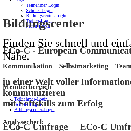
Teilnehmer-Login
Schüler-Login
Bildungscenter-Login
Bildungscenter
Trainer-Login
Prüfer-Login
Finden Sie schnell und einf
ECo-C - European Communicati
Nähe.
Kommunikation Selbstmarketing Team
in einer Welt voller Informatio
Memberbereich
kommunizieren
Teilnehmer-Login
mit
Softskills
zum
Erfolg
Schüler-Login
Bildungscenter-Login
Analysecheck
ECo-C Umfrage
ECo-C Umfr