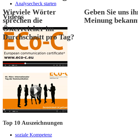
Analysecheck starten
Wieviele Wörter
Geben Sie uns ih
Videos
sprechen die
Meinung bekann
Österreicher im
Durchschnitt pro Tag?
1
2
3
Top 10 Auszeichnungen
soziale Kompetenz