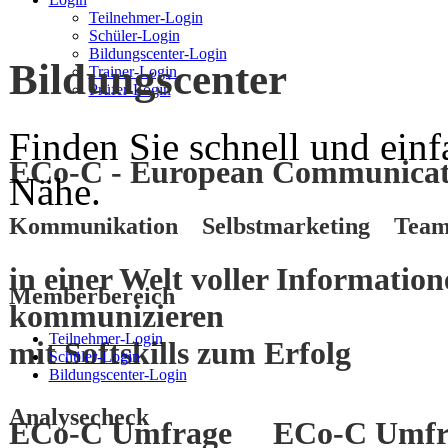
Teilnehmer-Login
Schüler-Login
Bildungscenter-Login
Bildungscenter
Trainer-Login
Prüfer-Login
Finden Sie schnell und einf
ECo-C - European Communicati
Nähe.
Kommunikation Selbstmarketing Team
in einer Welt voller Informatio
Memberbereich
kommunizieren
Teilnehmer-Login
mit
Softskills
zum
Erfolg
Schüler-Login
Bildungscenter-Login
Analysecheck
ECo-C Umfrage
ECo-C Umfr