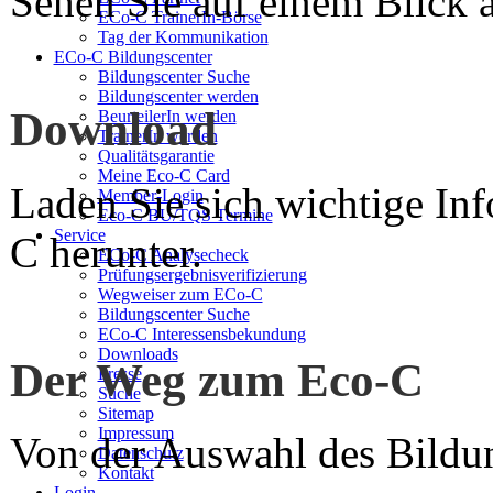
Sehen Sie auf einem Blick a
ECo-C TrainerIn-Börse
Tag der Kommunikation
ECo-C Bildungscenter
Bildungscenter Suche
Bildungscenter werden
Download
BeurteilerIn werden
TrainerIn werden
Qualitätsgarantie
Meine Eco-C Card
Laden Sie sich wichtige In
Member-Login
Eco-C BU/TQS Termine
Service
C herunter.
ECo-C Analysecheck
Prüfungsergebnisverifizierung
Wegweiser zum ECo-C
Bildungscenter Suche
ECo-C Interessensbekundung
Downloads
Der Weg zum Eco-C
Presse
Suche
Sitemap
Impressum
Von der Auswahl des Bildun
Datenschutz
Kontakt
Login