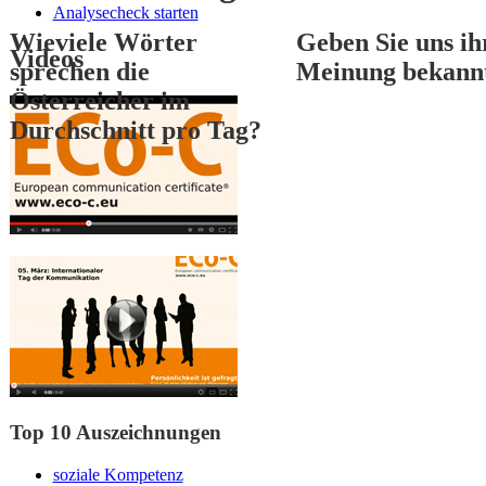
Analysecheck starten
Wieviele Wörter
Geben Sie uns ih
Videos
sprechen die
Meinung bekann
Österreicher im
Durchschnitt pro Tag?
1
2
3
Top 10 Auszeichnungen
soziale Kompetenz