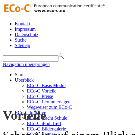
Kontakt
Impressum
Datenschutz
Suche
Sitemap
Navigation überspringen
Start
Überblick
ECo-C Basis Modul
ECo-C Vorteile
ECo-C Preise
ECo-C Lernunterlagen
Wegweiser zum ECo-C
Vorteile
ECo-C Initiative
ECo-C macht Schule
ECo-C iPod-Treff
ECo-C Bildergalerie
ECo-C Partner