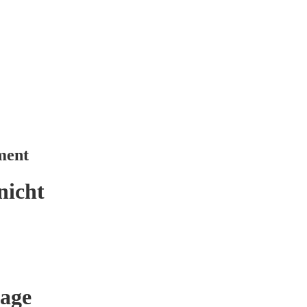
ment
nicht
age