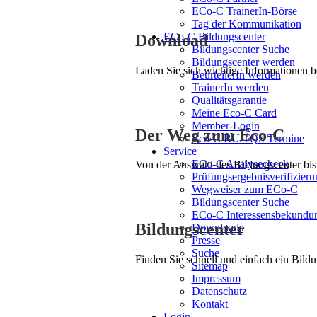
ECo-C TrainerIn-Börse
Tag der Kommunikation
ECo-C Bildungscenter
Download
Bildungscenter Suche
Bildungscenter werden
Laden Sie sich wichtige Informationen 
BeurteilerIn werden
TrainerIn werden
Qualitätsgarantie
Meine Eco-C Card
Member-Login
Der Weg zum Eco-C
Eco-C BU/TQS Termine
Service
ECo-C Analysecheck
Von der Auswahl des Bildungscenter bis 
Prüfungsergebnisverifizieru
Wegweiser zum ECo-C
Bildungscenter Suche
ECo-C Interessensbekundu
Bildungscenter
Downloads
Presse
Suche
Finden Sie schnell und einfach ein Bildu
Sitemap
Impressum
Datenschutz
Kontakt
Login