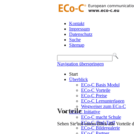
Kontakt
Impressum
Datenschutz
Suche
Sitemap
Navigation überspringen
Start
Überblick
ECo-C Basis Modul
ECo-C Vorteile
ECo-C Preise
ECo-C Lernunterlagen
Wegweiser zum ECo-C
Vorteile
ECo-C Initiative
ECo-C macht Schule
ECo-C iPod-Treff
Sehen Sie auf einem Blick alle Vorteile
ECo-C Bildergalerie
ECo-C Partner