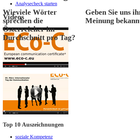
Analysecheck starten
Wieviele Wörter
Geben Sie uns ih
Videos
sprechen die
Meinung bekann
Österreicher im
Durchschnitt pro Tag?
1
2
3
Top 10 Auszeichnungen
soziale Kompetenz