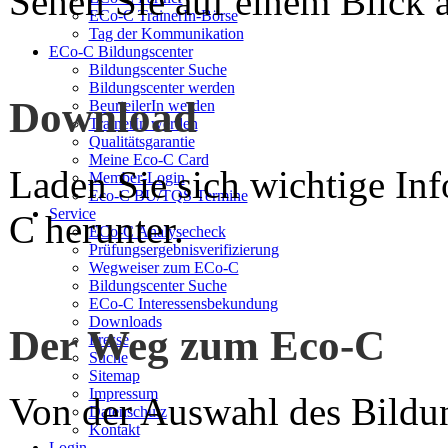
Sehen Sie auf einem Blick a
ECo-C TrainerIn-Börse
Tag der Kommunikation
ECo-C Bildungscenter
Bildungscenter Suche
Bildungscenter werden
Download
BeurteilerIn werden
TrainerIn werden
Qualitätsgarantie
Meine Eco-C Card
Laden Sie sich wichtige In
Member-Login
Eco-C BU/TQS Termine
Service
C herunter.
ECo-C Analysecheck
Prüfungsergebnisverifizierung
Wegweiser zum ECo-C
Bildungscenter Suche
ECo-C Interessensbekundung
Downloads
Der Weg zum Eco-C
Presse
Suche
Sitemap
Impressum
Von der Auswahl des Bildun
Datenschutz
Kontakt
Login