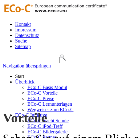
Kontakt
Impressum
Datenschutz
Suche
Sitemap
Navigation überspringen
Start
Überblick
ECo-C Basis Modul
ECo-C Vorteile
ECo-C Preise
ECo-C Lernunterlagen
Wegweiser zum ECo-C
Vorteile
ECo-C Initiative
ECo-C macht Schule
ECo-C iPod-Treff
ECo-C Bildergalerie
ECo-C Partner