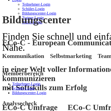
Teilnehmer-Login
Schüler-Login
Bildungscenter-Login
Bildungscenter
Trainer-Login
Prüfer-Login
Finden Sie schnell und einf
ECo-C - European Communicati
Nähe.
Kommunikation Selbstmarketing Team
in einer Welt voller Informatio
Memberbereich
kommunizieren
Teilnehmer-Login
mit
Softskills
zum
Erfolg
Schüler-Login
Bildungscenter-Login
Analysecheck
ECo-C Umfrage
ECo-C Umfr