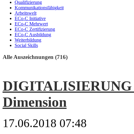
Qualifizierung
Kommunikationsfähigkeit
Arbeitswelt
ECo-C Initiative
ECo-C Mehrwert
ECo-C Zertifizierung
ECo-C Ausbildung
Weiterbildung
Social Skills
Alle Auszeichnungen (716)
DIGITALISIERUNG I
Dimension
17.06.2018 07:48