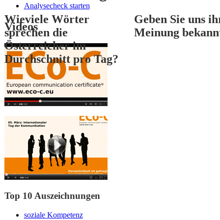
Analysecheck starten
Wieviele Wörter
Geben Sie uns ih
Videos
sprechen die
Meinung bekann
Österreicher im
Durchschnitt pro Tag?
1
2
3
Top 10 Auszeichnungen
soziale Kompetenz