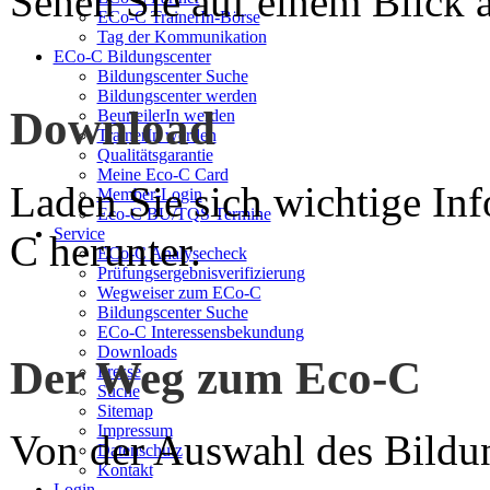
Sehen Sie auf einem Blick a
ECo-C TrainerIn-Börse
Tag der Kommunikation
ECo-C Bildungscenter
Bildungscenter Suche
Bildungscenter werden
Download
BeurteilerIn werden
TrainerIn werden
Qualitätsgarantie
Meine Eco-C Card
Laden Sie sich wichtige In
Member-Login
Eco-C BU/TQS Termine
Service
C herunter.
ECo-C Analysecheck
Prüfungsergebnisverifizierung
Wegweiser zum ECo-C
Bildungscenter Suche
ECo-C Interessensbekundung
Downloads
Der Weg zum Eco-C
Presse
Suche
Sitemap
Impressum
Von der Auswahl des Bildun
Datenschutz
Kontakt
Login