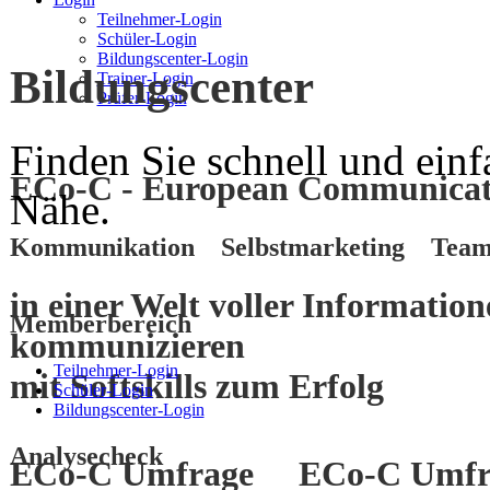
Teilnehmer-Login
Schüler-Login
Bildungscenter-Login
Bildungscenter
Trainer-Login
Prüfer-Login
Finden Sie schnell und einf
ECo-C - European Communicati
Nähe.
Kommunikation Selbstmarketing Team
in einer Welt voller Informatio
Memberbereich
kommunizieren
Teilnehmer-Login
mit
Softskills
zum
Erfolg
Schüler-Login
Bildungscenter-Login
Analysecheck
ECo-C Umfrage
ECo-C Umfr