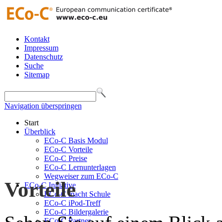
Kontakt
Impressum
Datenschutz
Suche
Sitemap
Navigation überspringen
Start
Überblick
ECo-C Basis Modul
ECo-C Vorteile
ECo-C Preise
ECo-C Lernunterlagen
Wegweiser zum ECo-C
Vorteile
ECo-C Initiative
ECo-C macht Schule
ECo-C iPod-Treff
ECo-C Bildergalerie
ECo-C Partner