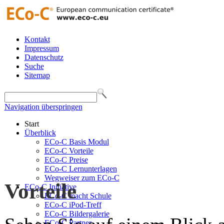
Kontakt
Impressum
Datenschutz
Suche
Sitemap
Navigation überspringen
Start
Überblick
ECo-C Basis Modul
ECo-C Vorteile
ECo-C Preise
ECo-C Lernunterlagen
Wegweiser zum ECo-C
Vorteile
ECo-C Initiative
ECo-C macht Schule
ECo-C iPod-Treff
ECo-C Bildergalerie
ECo-C Partner