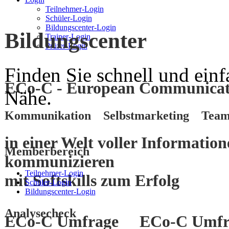
Teilnehmer-Login
Schüler-Login
Bildungscenter-Login
Bildungscenter
Trainer-Login
Prüfer-Login
Finden Sie schnell und einf
ECo-C - European Communicati
Nähe.
Kommunikation Selbstmarketing Team
in einer Welt voller Informatio
Memberbereich
kommunizieren
Teilnehmer-Login
mit
Softskills
zum
Erfolg
Schüler-Login
Bildungscenter-Login
Analysecheck
ECo-C Umfrage
ECo-C Umfr