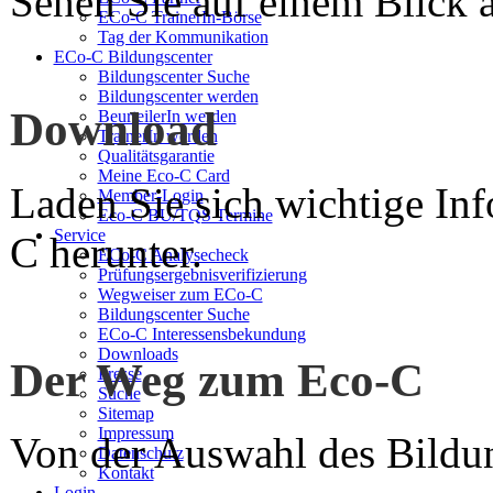
Sehen Sie auf einem Blick a
ECo-C TrainerIn-Börse
Tag der Kommunikation
ECo-C Bildungscenter
Bildungscenter Suche
Bildungscenter werden
Download
BeurteilerIn werden
TrainerIn werden
Qualitätsgarantie
Meine Eco-C Card
Laden Sie sich wichtige In
Member-Login
Eco-C BU/TQS Termine
Service
C herunter.
ECo-C Analysecheck
Prüfungsergebnisverifizierung
Wegweiser zum ECo-C
Bildungscenter Suche
ECo-C Interessensbekundung
Downloads
Der Weg zum Eco-C
Presse
Suche
Sitemap
Impressum
Von der Auswahl des Bildun
Datenschutz
Kontakt
Login