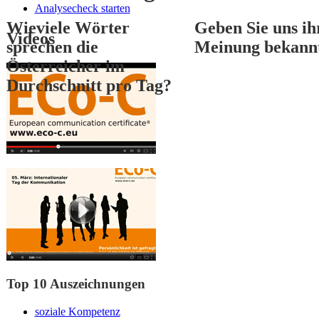
Analysecheck starten
Wieviele Wörter
Geben Sie uns ih
Videos
sprechen die
Meinung bekann
Österreicher im
Durchschnitt pro Tag?
1
2
3
Top 10 Auszeichnungen
soziale Kompetenz