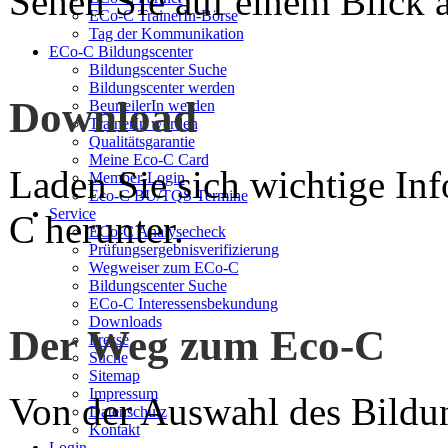
Sehen Sie auf einem Blick a
ECo-C TrainerIn-Börse
Tag der Kommunikation
ECo-C Bildungscenter
Bildungscenter Suche
Bildungscenter werden
Download
BeurteilerIn werden
TrainerIn werden
Qualitätsgarantie
Meine Eco-C Card
Laden Sie sich wichtige In
Member-Login
Eco-C BU/TQS Termine
Service
C herunter.
ECo-C Analysecheck
Prüfungsergebnisverifizierung
Wegweiser zum ECo-C
Bildungscenter Suche
ECo-C Interessensbekundung
Downloads
Der Weg zum Eco-C
Presse
Suche
Sitemap
Impressum
Von der Auswahl des Bildun
Datenschutz
Kontakt
Login