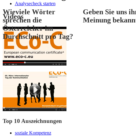
Analysecheck starten
Wieviele Wörter
Geben Sie uns ih
Videos
sprechen die
Meinung bekann
Österreicher im
Durchschnitt pro Tag?
1
2
3
Top 10 Auszeichnungen
soziale Kompetenz