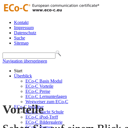
Kontakt
Impressum
Datenschutz
Suche
Sitemap
Navigation überspringen
Start
Überblick
ECo-C Basis Modul
ECo-C Vorteile
ECo-C Preise
ECo-C Lernunterlagen
Wegweiser zum ECo-C
Vorteile
ECo-C Initiative
ECo-C macht Schule
ECo-C iPod-Treff
ECo-C Bildergalerie
ECo-C Partner