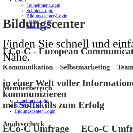
Teilnehmer-Login
Schüler-Login
Bildungscenter-Login
Bildungscenter
Trainer-Login
Prüfer-Login
Finden Sie schnell und einf
ECo-C - European Communicati
Nähe.
Kommunikation Selbstmarketing Team
in einer Welt voller Informatio
Memberbereich
kommunizieren
Teilnehmer-Login
mit
Softskills
zum
Erfolg
Schüler-Login
Bildungscenter-Login
Analysecheck
ECo-C Umfrage
ECo-C Umfr