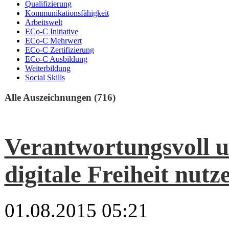
Qualifizierung
Kommunikationsfähigkeit
Arbeitswelt
ECo-C Initiative
ECo-C Mehrwert
ECo-C Zertifizierung
ECo-C Ausbildung
Weiterbildung
Social Skills
Alle Auszeichnungen (716)
Verantwortungsvoll u
digitale Freiheit nutz
01.08.2015 05:21