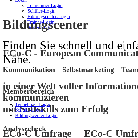
Teilnehmer-Login
Schüler-Login
Bildungscenter-Login
Bildungscenter
Trainer-Login
Prüfer-Login
Finden Sie schnell und einf
ECo-C - European Communicati
Nähe.
Kommunikation Selbstmarketing Team
in einer Welt voller Informatio
Memberbereich
kommunizieren
Teilnehmer-Login
mit
Softskills
zum
Erfolg
Schüler-Login
Bildungscenter-Login
Analysecheck
ECo-C Umfrage
ECo-C Umfr