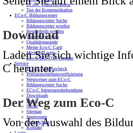
Sehen Sie auf einem Blick a
ECo-C TrainerIn-Börse
Tag der Kommunikation
ECo-C Bildungscenter
Bildungscenter Suche
Bildungscenter werden
Download
BeurteilerIn werden
TrainerIn werden
Qualitätsgarantie
Meine Eco-C Card
Laden Sie sich wichtige In
Member-Login
Eco-C BU/TQS Termine
Service
C herunter.
ECo-C Analysecheck
Prüfungsergebnisverifizierung
Wegweiser zum ECo-C
Bildungscenter Suche
ECo-C Interessensbekundung
Downloads
Der Weg zum Eco-C
Presse
Suche
Sitemap
Impressum
Von der Auswahl des Bildun
Datenschutz
Kontakt
Login