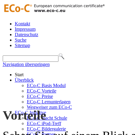
Kontakt
Impressum
Datenschutz
Suche
Sitemap
Navigation überspringen
Start
Überblick
ECo-C Basis Modul
ECo-C Vorteile
ECo-C Preise
ECo-C Lernunterlagen
Wegweiser zum ECo-C
Vorteile
ECo-C Initiative
ECo-C macht Schule
ECo-C iPod-Treff
ECo-C Bildergalerie
ECo-C Partner