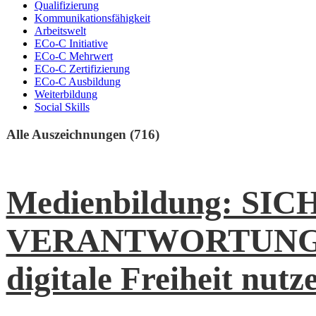
Qualifizierung
Kommunikationsfähigkeit
Arbeitswelt
ECo-C Initiative
ECo-C Mehrwert
ECo-C Zertifizierung
ECo-C Ausbildung
Weiterbildung
Social Skills
Alle Auszeichnungen (716)
Medienbildung: SIC
VERANTWORTUNGS
digitale Freiheit nutz