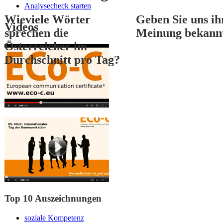
Analysecheck starten
Wieviele Wörter
Geben Sie uns ih
Videos
sprechen die
Meinung bekann
Österreicher im
Durchschnitt pro Tag?
1
2
3
Top 10 Auszeichnungen
soziale Kompetenz