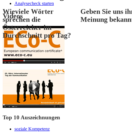
Analysecheck starten
Wieviele Wörter
Geben Sie uns ih
Videos
sprechen die
Meinung bekann
Österreicher im
Durchschnitt pro Tag?
1
2
3
Top 10 Auszeichnungen
soziale Kompetenz