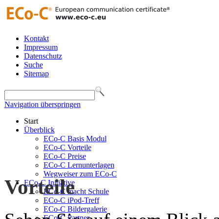
Kontakt
Impressum
Datenschutz
Suche
Sitemap
Navigation überspringen
Start
Überblick
ECo-C Basis Modul
ECo-C Vorteile
ECo-C Preise
ECo-C Lernunterlagen
Wegweiser zum ECo-C
Vorteile
ECo-C Initiative
ECo-C macht Schule
ECo-C iPod-Treff
ECo-C Bildergalerie
ECo-C Partner