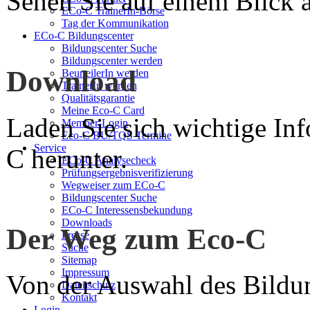
Sehen Sie auf einem Blick a
ECo-C TrainerIn-Börse
Tag der Kommunikation
ECo-C Bildungscenter
Bildungscenter Suche
Bildungscenter werden
Download
BeurteilerIn werden
TrainerIn werden
Qualitätsgarantie
Meine Eco-C Card
Laden Sie sich wichtige In
Member-Login
Eco-C BU/TQS Termine
Service
C herunter.
ECo-C Analysecheck
Prüfungsergebnisverifizierung
Wegweiser zum ECo-C
Bildungscenter Suche
ECo-C Interessensbekundung
Downloads
Der Weg zum Eco-C
Presse
Suche
Sitemap
Impressum
Von der Auswahl des Bildun
Datenschutz
Kontakt
Login