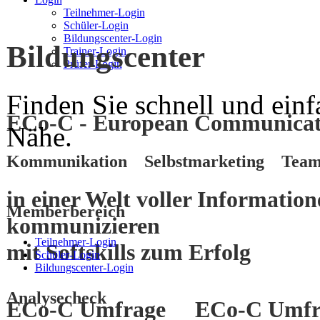
Teilnehmer-Login
Schüler-Login
Bildungscenter-Login
Bildungscenter
Trainer-Login
Prüfer-Login
Finden Sie schnell und einf
ECo-C - European Communicati
Nähe.
Kommunikation Selbstmarketing Team
in einer Welt voller Informatio
Memberbereich
kommunizieren
Teilnehmer-Login
mit
Softskills
zum
Erfolg
Schüler-Login
Bildungscenter-Login
Analysecheck
ECo-C Umfrage
ECo-C Umfr