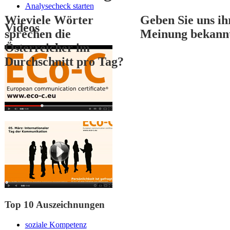
Analysecheck starten
Wieviele Wörter
Geben Sie uns ih
Videos
sprechen die
Meinung bekann
Österreicher im
Durchschnitt pro Tag?
1
2
3
Top 10 Auszeichnungen
soziale Kompetenz