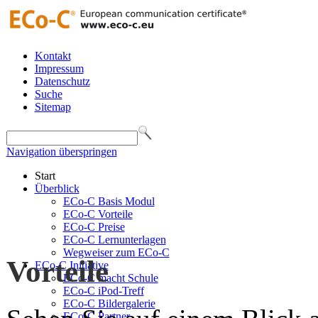
Kontakt
Impressum
Datenschutz
Suche
Sitemap
Navigation überspringen
Start
Überblick
ECo-C Basis Modul
ECo-C Vorteile
ECo-C Preise
ECo-C Lernunterlagen
Wegweiser zum ECo-C
Vorteile
ECo-C Initiative
ECo-C macht Schule
ECo-C iPod-Treff
ECo-C Bildergalerie
ECo-C Partner