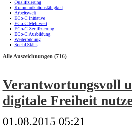
Qualifizierung
Kommunikationsfähigkeit
Arbeitswelt
ECo-C Initiative
ECo-C Mehrwert
ECo-C Zertifizierung
ECo-C Ausbildung
Weiterbildung
Social Skills
Alle Auszeichnungen (716)
Verantwortungsvoll u
digitale Freiheit nutz
01.08.2015 05:21