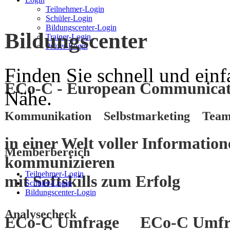
Teilnehmer-Login
Schüler-Login
Bildungscenter-Login
Bildungscenter
Trainer-Login
Prüfer-Login
Finden Sie schnell und einf
ECo-C - European Communicati
Nähe.
Kommunikation Selbstmarketing Team
in einer Welt voller Informatio
Memberbereich
kommunizieren
Teilnehmer-Login
mit
Softskills
zum
Erfolg
Schüler-Login
Bildungscenter-Login
Analysecheck
ECo-C Umfrage
ECo-C Umfr