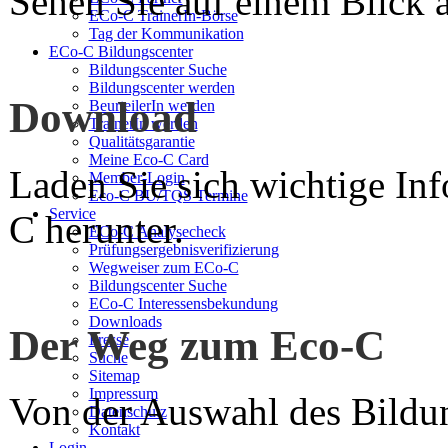
Sehen Sie auf einem Blick a
ECo-C TrainerIn-Börse
Tag der Kommunikation
ECo-C Bildungscenter
Bildungscenter Suche
Bildungscenter werden
Download
BeurteilerIn werden
TrainerIn werden
Qualitätsgarantie
Meine Eco-C Card
Laden Sie sich wichtige In
Member-Login
Eco-C BU/TQS Termine
Service
C herunter.
ECo-C Analysecheck
Prüfungsergebnisverifizierung
Wegweiser zum ECo-C
Bildungscenter Suche
ECo-C Interessensbekundung
Downloads
Der Weg zum Eco-C
Presse
Suche
Sitemap
Impressum
Von der Auswahl des Bildun
Datenschutz
Kontakt
Login