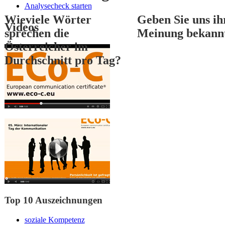
Analysecheck starten
Wieviele Wörter
Geben Sie uns ih
Videos
sprechen die
Meinung bekann
Österreicher im
Durchschnitt pro Tag?
1
2
3
Top 10 Auszeichnungen
soziale Kompetenz