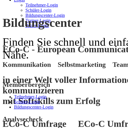
Teilnehmer-Login
Schüler-Login
Bildungscenter-Login
Bildungscenter
Trainer-Login
Prüfer-Login
Finden Sie schnell und einf
ECo-C - European Communicati
Nähe.
Kommunikation Selbstmarketing Team
in einer Welt voller Informatio
Memberbereich
kommunizieren
Teilnehmer-Login
mit
Softskills
zum
Erfolg
Schüler-Login
Bildungscenter-Login
Analysecheck
ECo-C Umfrage
ECo-C Umfr