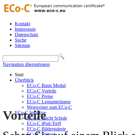
Kontakt
Impressum
Datenschutz
Suche
Sitemap
Navigation überspringen
Start
Überblick
ECo-C Basis Modul
ECo-C Vorteile
ECo-C Preise
ECo-C Lernunterlagen
Wegweiser zum ECo-C
Vorteile
ECo-C Initiative
ECo-C macht Schule
ECo-C iPod-Treff
ECo-C Bildergalerie
ECo-C Partner