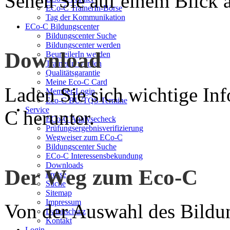
Sehen Sie auf einem Blick a
ECo-C TrainerIn-Börse
Tag der Kommunikation
ECo-C Bildungscenter
Bildungscenter Suche
Bildungscenter werden
Download
BeurteilerIn werden
TrainerIn werden
Qualitätsgarantie
Meine Eco-C Card
Laden Sie sich wichtige In
Member-Login
Eco-C BU/TQS Termine
Service
C herunter.
ECo-C Analysecheck
Prüfungsergebnisverifizierung
Wegweiser zum ECo-C
Bildungscenter Suche
ECo-C Interessensbekundung
Downloads
Der Weg zum Eco-C
Presse
Suche
Sitemap
Impressum
Von der Auswahl des Bildun
Datenschutz
Kontakt
Login