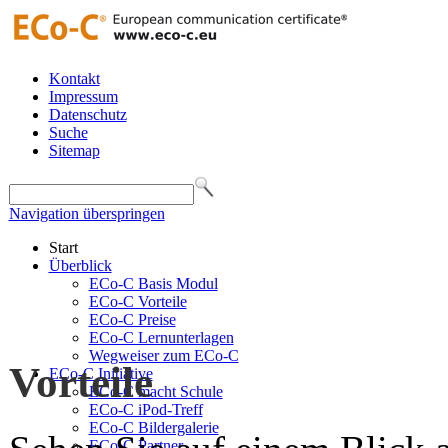
Kontakt
Impressum
Datenschutz
Suche
Sitemap
Navigation überspringen
Start
Überblick
ECo-C Basis Modul
ECo-C Vorteile
ECo-C Preise
ECo-C Lernunterlagen
Wegweiser zum ECo-C
Vorteile
ECo-C Initiative
ECo-C macht Schule
ECo-C iPod-Treff
ECo-C Bildergalerie
ECo-C Partner