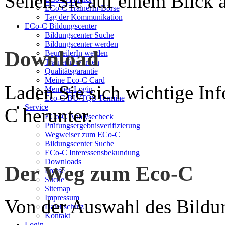
Sehen Sie auf einem Blick a
ECo-C TrainerIn-Börse
Tag der Kommunikation
ECo-C Bildungscenter
Bildungscenter Suche
Bildungscenter werden
Download
BeurteilerIn werden
TrainerIn werden
Qualitätsgarantie
Meine Eco-C Card
Laden Sie sich wichtige In
Member-Login
Eco-C BU/TQS Termine
Service
C herunter.
ECo-C Analysecheck
Prüfungsergebnisverifizierung
Wegweiser zum ECo-C
Bildungscenter Suche
ECo-C Interessensbekundung
Downloads
Der Weg zum Eco-C
Presse
Suche
Sitemap
Impressum
Von der Auswahl des Bildun
Datenschutz
Kontakt
Login