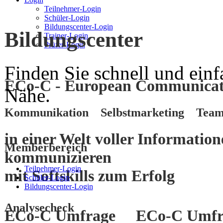
Teilnehmer-Login
Schüler-Login
Bildungscenter-Login
Bildungscenter
Trainer-Login
Prüfer-Login
Finden Sie schnell und einf
ECo-C - European Communicati
Nähe.
Kommunikation Selbstmarketing Team
in einer Welt voller Informatio
Memberbereich
kommunizieren
Teilnehmer-Login
mit
Softskills
zum
Erfolg
Schüler-Login
Bildungscenter-Login
Analysecheck
ECo-C Umfrage
ECo-C Umfr