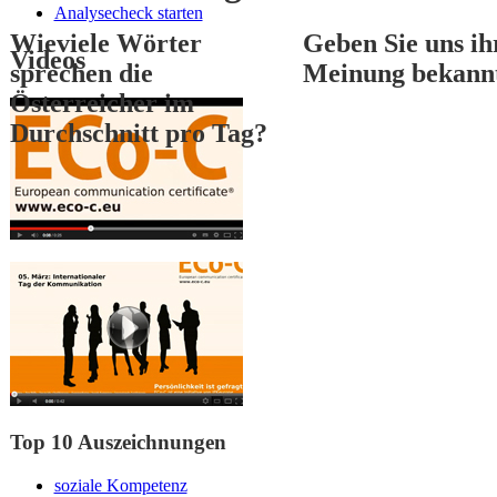
Analysecheck starten
Wieviele Wörter
Geben Sie uns ih
Videos
sprechen die
Meinung bekann
Österreicher im
Durchschnitt pro Tag?
1
2
3
Top 10 Auszeichnungen
soziale Kompetenz