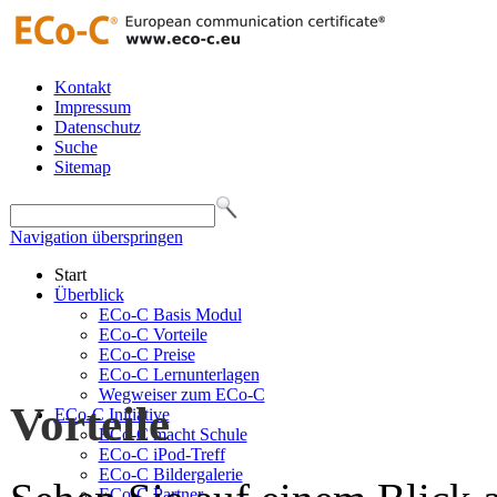
Kontakt
Impressum
Datenschutz
Suche
Sitemap
Navigation überspringen
Start
Überblick
ECo-C Basis Modul
ECo-C Vorteile
ECo-C Preise
ECo-C Lernunterlagen
Wegweiser zum ECo-C
Vorteile
ECo-C Initiative
ECo-C macht Schule
ECo-C iPod-Treff
ECo-C Bildergalerie
ECo-C Partner