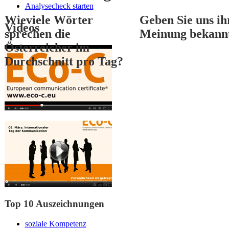
Analysecheck starten
Wieviele Wörter
Geben Sie uns ih
Videos
sprechen die
Meinung bekann
Österreicher im
Durchschnitt pro Tag?
1
2
3
Top 10 Auszeichnungen
soziale Kompetenz