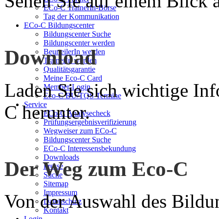
Sehen Sie auf einem Blick a
ECo-C TrainerIn-Börse
Tag der Kommunikation
ECo-C Bildungscenter
Bildungscenter Suche
Bildungscenter werden
Download
BeurteilerIn werden
TrainerIn werden
Qualitätsgarantie
Meine Eco-C Card
Laden Sie sich wichtige In
Member-Login
Eco-C BU/TQS Termine
Service
C herunter.
ECo-C Analysecheck
Prüfungsergebnisverifizierung
Wegweiser zum ECo-C
Bildungscenter Suche
ECo-C Interessensbekundung
Downloads
Der Weg zum Eco-C
Presse
Suche
Sitemap
Impressum
Von der Auswahl des Bildun
Datenschutz
Kontakt
Login