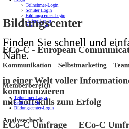
Teilnehmer-Login
Schüler-Login
Bildungscenter-Login
Bildungscenter
Trainer-Login
Prüfer-Login
Finden Sie schnell und einf
ECo-C - European Communicati
Nähe.
Kommunikation Selbstmarketing Team
in einer Welt voller Informatio
Memberbereich
kommunizieren
Teilnehmer-Login
mit
Softskills
zum
Erfolg
Schüler-Login
Bildungscenter-Login
Analysecheck
ECo-C Umfrage
ECo-C Umfr