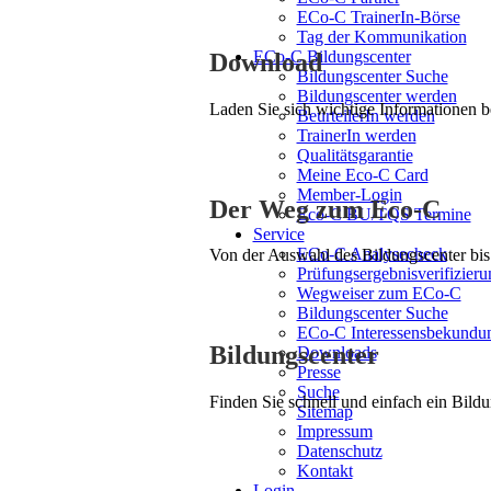
ECo-C TrainerIn-Börse
Tag der Kommunikation
ECo-C Bildungscenter
Download
Bildungscenter Suche
Bildungscenter werden
Laden Sie sich wichtige Informationen 
BeurteilerIn werden
TrainerIn werden
Qualitätsgarantie
Meine Eco-C Card
Member-Login
Der Weg zum Eco-C
Eco-C BU/TQS Termine
Service
ECo-C Analysecheck
Von der Auswahl des Bildungscenter bis 
Prüfungsergebnisverifizieru
Wegweiser zum ECo-C
Bildungscenter Suche
ECo-C Interessensbekundu
Bildungscenter
Downloads
Presse
Suche
Finden Sie schnell und einfach ein Bildu
Sitemap
Impressum
Datenschutz
Kontakt
Login