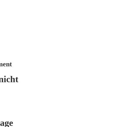
ment
nicht
age