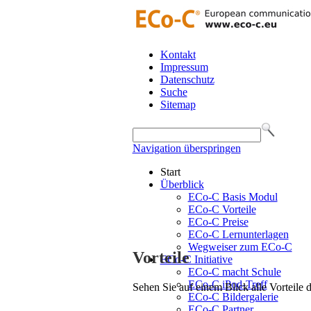
Kontakt
Impressum
Datenschutz
Suche
Sitemap
Navigation überspringen
Start
Überblick
ECo-C Basis Modul
ECo-C Vorteile
ECo-C Preise
ECo-C Lernunterlagen
Wegweiser zum ECo-C
Vorteile
ECo-C Initiative
ECo-C macht Schule
ECo-C iPod-Treff
Sehen Sie auf einem Blick alle Vorteile
ECo-C Bildergalerie
ECo-C Partner