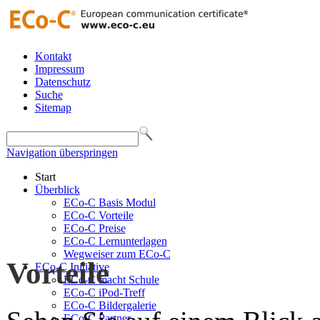
Kontakt
Impressum
Datenschutz
Suche
Sitemap
Navigation überspringen
Start
Überblick
ECo-C Basis Modul
ECo-C Vorteile
ECo-C Preise
ECo-C Lernunterlagen
Wegweiser zum ECo-C
Vorteile
ECo-C Initiative
ECo-C macht Schule
ECo-C iPod-Treff
ECo-C Bildergalerie
ECo-C Partner