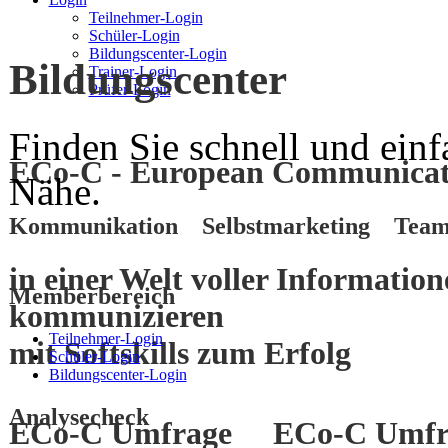
Teilnehmer-Login
Schüler-Login
Bildungscenter-Login
Bildungscenter
Trainer-Login
Prüfer-Login
Finden Sie schnell und einf
ECo-C - European Communicati
Nähe.
Kommunikation Selbstmarketing Team
in einer Welt voller Informatio
Memberbereich
kommunizieren
Teilnehmer-Login
mit
Softskills
zum
Erfolg
Schüler-Login
Bildungscenter-Login
Analysecheck
ECo-C Umfrage
ECo-C Umfr