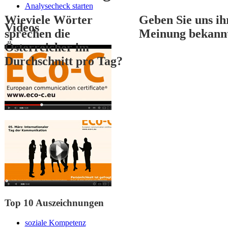
Analysecheck starten
Wieviele Wörter
Geben Sie uns ih
Videos
sprechen die
Meinung bekann
Österreicher im
Durchschnitt pro Tag?
1
2
3
Top 10 Auszeichnungen
soziale Kompetenz