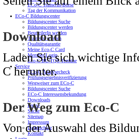
Sehen Sie auf einem Blick a
ECo-C TrainerIn-Börse
Tag der Kommunikation
ECo-C Bildungscenter
Bildungscenter Suche
Bildungscenter werden
Download
BeurteilerIn werden
TrainerIn werden
Qualitätsgarantie
Meine Eco-C Card
Laden Sie sich wichtige In
Member-Login
Eco-C BU/TQS Termine
Service
C herunter.
ECo-C Analysecheck
Prüfungsergebnisverifizierung
Wegweiser zum ECo-C
Bildungscenter Suche
ECo-C Interessensbekundung
Downloads
Der Weg zum Eco-C
Presse
Suche
Sitemap
Impressum
Von der Auswahl des Bildun
Datenschutz
Kontakt
Login