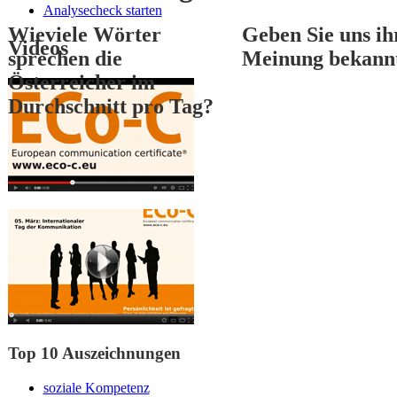
Analysecheck starten
Wieviele Wörter
Geben Sie uns ih
Videos
sprechen die
Meinung bekann
Österreicher im
Durchschnitt pro Tag?
1
2
3
Top 10 Auszeichnungen
soziale Kompetenz