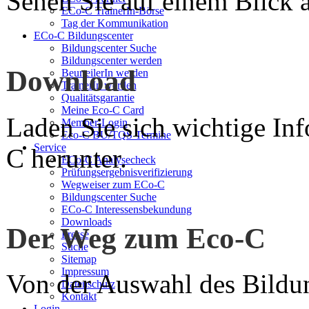
Sehen Sie auf einem Blick a
ECo-C TrainerIn-Börse
Tag der Kommunikation
ECo-C Bildungscenter
Bildungscenter Suche
Bildungscenter werden
Download
BeurteilerIn werden
TrainerIn werden
Qualitätsgarantie
Meine Eco-C Card
Laden Sie sich wichtige In
Member-Login
Eco-C BU/TQS Termine
Service
C herunter.
ECo-C Analysecheck
Prüfungsergebnisverifizierung
Wegweiser zum ECo-C
Bildungscenter Suche
ECo-C Interessensbekundung
Downloads
Der Weg zum Eco-C
Presse
Suche
Sitemap
Impressum
Von der Auswahl des Bildun
Datenschutz
Kontakt
Login