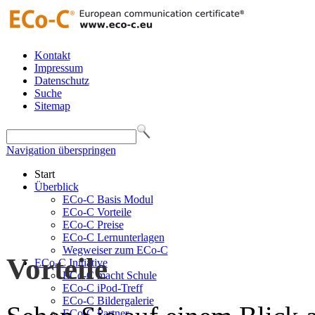
Kontakt
Impressum
Datenschutz
Suche
Sitemap
Navigation überspringen
Start
Überblick
ECo-C Basis Modul
ECo-C Vorteile
ECo-C Preise
ECo-C Lernunterlagen
Wegweiser zum ECo-C
Vorteile
ECo-C Initiative
ECo-C macht Schule
ECo-C iPod-Treff
ECo-C Bildergalerie
ECo-C Partner