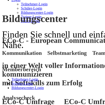
Teilnehmer-Login
Schüler-Login
Bildungscenter-Login
Bildungscenter
Trainer-Login
Prüfer-Login
Finden Sie schnell und einf
ECo-C - European Communicati
Nähe.
Kommunikation Selbstmarketing Team
in einer Welt voller Informatio
Memberbereich
kommunizieren
Teilnehmer-Login
mit
Softskills
zum
Erfolg
Schüler-Login
Bildungscenter-Login
Analysecheck
ECo-C Umfrage
ECo-C Umfr