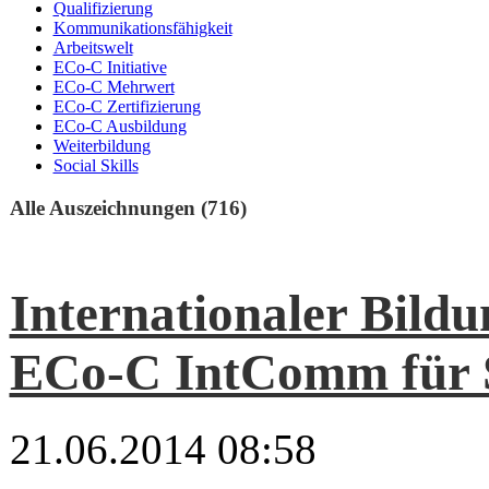
Qualifizierung
Kommunikationsfähigkeit
Arbeitswelt
ECo-C Initiative
ECo-C Mehrwert
ECo-C Zertifizierung
ECo-C Ausbildung
Weiterbildung
Social Skills
Alle Auszeichnungen (716)
Internationaler Bild
ECo-C IntComm für 
21.06.2014 08:58