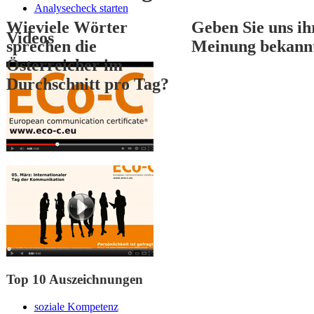
Analysecheck starten
Wieviele Wörter
Geben Sie uns ih
Videos
sprechen die
Meinung bekann
Österreicher im
Durchschnitt pro Tag?
1
2
3
Top 10 Auszeichnungen
soziale Kompetenz