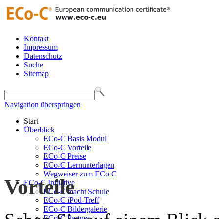
Kontakt
Impressum
Datenschutz
Suche
Sitemap
Navigation überspringen
Start
Überblick
ECo-C Basis Modul
ECo-C Vorteile
ECo-C Preise
ECo-C Lernunterlagen
Wegweiser zum ECo-C
Vorteile
ECo-C Initiative
ECo-C macht Schule
ECo-C iPod-Treff
ECo-C Bildergalerie
ECo-C Partner