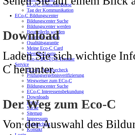
Sehen Sie auf einem Blick a
ECo-C TrainerIn-Börse
Tag der Kommunikation
ECo-C Bildungscenter
Bildungscenter Suche
Bildungscenter werden
Download
BeurteilerIn werden
TrainerIn werden
Qualitätsgarantie
Meine Eco-C Card
Laden Sie sich wichtige In
Member-Login
Eco-C BU/TQS Termine
Service
C herunter.
ECo-C Analysecheck
Prüfungsergebnisverifizierung
Wegweiser zum ECo-C
Bildungscenter Suche
ECo-C Interessensbekundung
Downloads
Der Weg zum Eco-C
Presse
Suche
Sitemap
Impressum
Von der Auswahl des Bildun
Datenschutz
Kontakt
Login