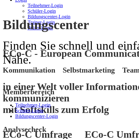
Teilnehmer-Login
Schüler-Login
Bildungscenter-Login
Bildungscenter
Trainer-Login
Prüfer-Login
Finden Sie schnell und einf
ECo-C - European Communicati
Nähe.
Kommunikation Selbstmarketing Team
in einer Welt voller Informatio
Memberbereich
kommunizieren
Teilnehmer-Login
mit
Softskills
zum
Erfolg
Schüler-Login
Bildungscenter-Login
Analysecheck
ECo-C Umfrage
ECo-C Umfr