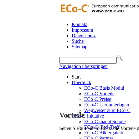
Kontakt
Impressum
Datenschutz
Suche
Sitemap
Navigation überspringen
Start
Überblick
ECo-C Basis Modul
ECo-C Vorteile
ECo-C Preise
ECo-C Lernunterlagen
Wegweiser zum ECo-C
Vorteile
ECo-C Initiative
ECo-C macht Schule
ECo-C iPod-Treff
Sehen Sie auf einem Blick alle Vorteile
ECo-C Bildergalerie
ECo-C Partner