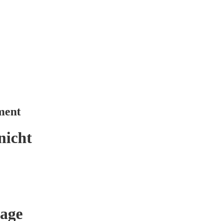
ment
nicht
age