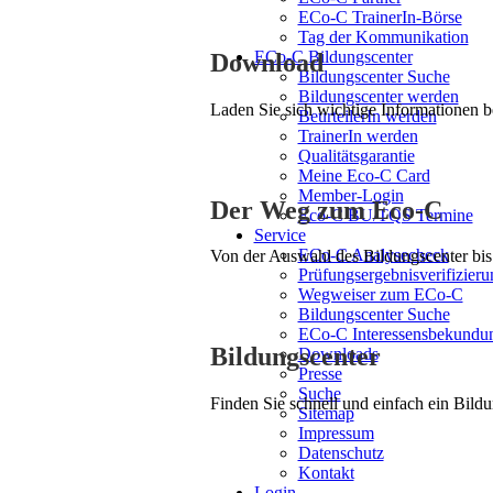
ECo-C TrainerIn-Börse
Tag der Kommunikation
ECo-C Bildungscenter
Download
Bildungscenter Suche
Bildungscenter werden
Laden Sie sich wichtige Informationen 
BeurteilerIn werden
TrainerIn werden
Qualitätsgarantie
Meine Eco-C Card
Member-Login
Der Weg zum Eco-C
Eco-C BU/TQS Termine
Service
ECo-C Analysecheck
Von der Auswahl des Bildungscenter bis 
Prüfungsergebnisverifizieru
Wegweiser zum ECo-C
Bildungscenter Suche
ECo-C Interessensbekundu
Bildungscenter
Downloads
Presse
Suche
Finden Sie schnell und einfach ein Bildu
Sitemap
Impressum
Datenschutz
Kontakt
Login