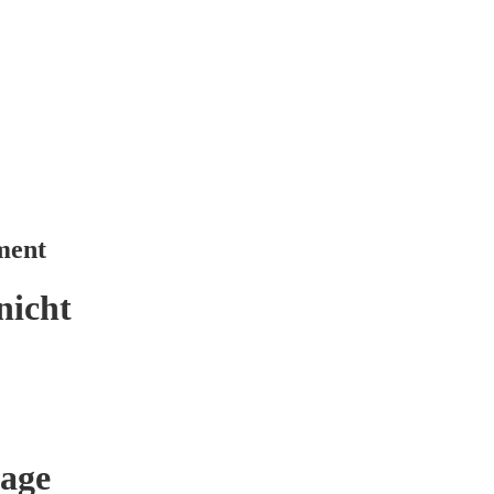
ment
nicht
age