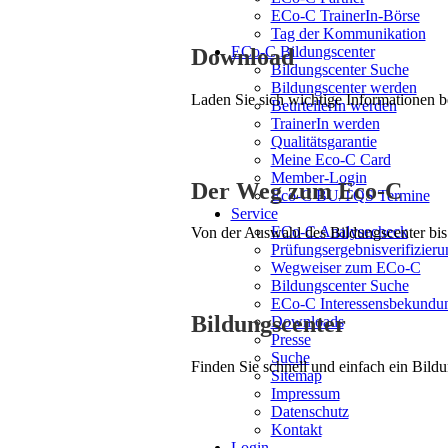
ECo-C TrainerIn-Börse
Tag der Kommunikation
ECo-C Bildungscenter
Download
Bildungscenter Suche
Bildungscenter werden
Laden Sie sich wichtige Informationen 
BeurteilerIn werden
TrainerIn werden
Qualitätsgarantie
Meine Eco-C Card
Member-Login
Der Weg zum Eco-C
Eco-C BU/TQS Termine
Service
ECo-C Analysecheck
Von der Auswahl des Bildungscenter bis 
Prüfungsergebnisverifizieru
Wegweiser zum ECo-C
Bildungscenter Suche
ECo-C Interessensbekundu
Bildungscenter
Downloads
Presse
Suche
Finden Sie schnell und einfach ein Bildu
Sitemap
Impressum
Datenschutz
Kontakt
Login