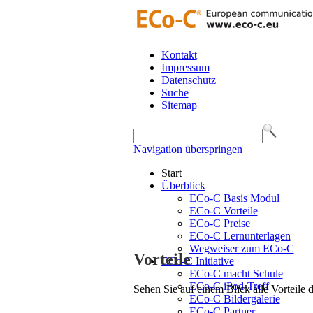
Kontakt
Impressum
Datenschutz
Suche
Sitemap
Navigation überspringen
Start
Überblick
ECo-C Basis Modul
ECo-C Vorteile
ECo-C Preise
ECo-C Lernunterlagen
Wegweiser zum ECo-C
Vorteile
ECo-C Initiative
ECo-C macht Schule
ECo-C iPod-Treff
Sehen Sie auf einem Blick alle Vorteile
ECo-C Bildergalerie
ECo-C Partner