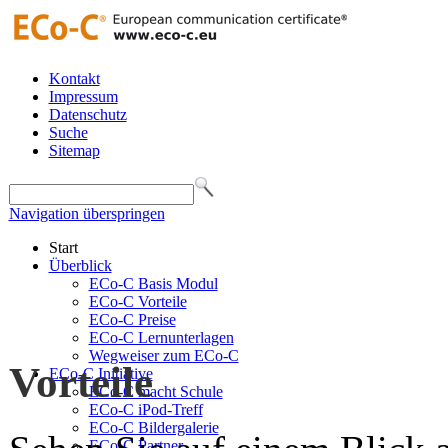
Kontakt
Impressum
Datenschutz
Suche
Sitemap
Navigation überspringen
Start
Überblick
ECo-C Basis Modul
ECo-C Vorteile
ECo-C Preise
ECo-C Lernunterlagen
Wegweiser zum ECo-C
Vorteile
ECo-C Initiative
ECo-C macht Schule
ECo-C iPod-Treff
ECo-C Bildergalerie
ECo-C Partner