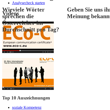
Analysecheck starten
Wieviele Wörter
Geben Sie uns ih
Videos
sprechen die
Meinung bekann
Österreicher im
Durchschnitt pro Tag?
1
2
3
Top 10 Auszeichnungen
soziale Kompetenz