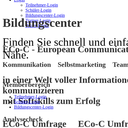
Teilnehmer-Login
Schüler-Login
Bildungscenter-Login
Bildungscenter
Trainer-Login
Prüfer-Login
Finden Sie schnell und einf
ECo-C - European Communicati
Nähe.
Kommunikation Selbstmarketing Team
in einer Welt voller Informatio
Memberbereich
kommunizieren
Teilnehmer-Login
mit
Softskills
zum
Erfolg
Schüler-Login
Bildungscenter-Login
Analysecheck
ECo-C Umfrage
ECo-C Umfr