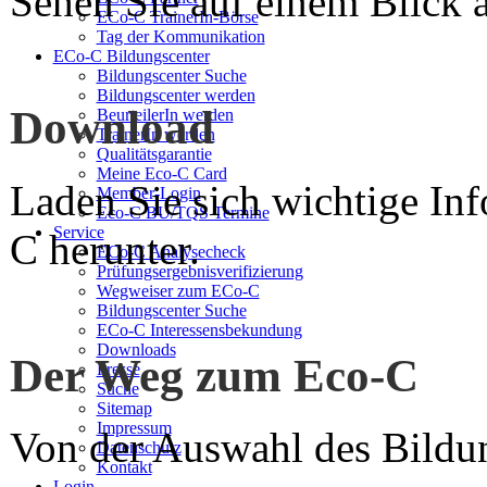
Sehen Sie auf einem Blick a
ECo-C TrainerIn-Börse
Tag der Kommunikation
ECo-C Bildungscenter
Bildungscenter Suche
Bildungscenter werden
Download
BeurteilerIn werden
TrainerIn werden
Qualitätsgarantie
Meine Eco-C Card
Laden Sie sich wichtige In
Member-Login
Eco-C BU/TQS Termine
Service
C herunter.
ECo-C Analysecheck
Prüfungsergebnisverifizierung
Wegweiser zum ECo-C
Bildungscenter Suche
ECo-C Interessensbekundung
Downloads
Der Weg zum Eco-C
Presse
Suche
Sitemap
Impressum
Von der Auswahl des Bildun
Datenschutz
Kontakt
Login